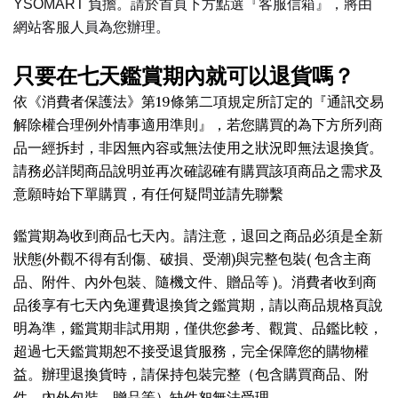
YSOMART 負擔。請於首頁下方點選『客服信箱』，將由
網站客服人員為您辦理。
只要在七天鑑賞期內就可以退貨嗎？
依《消費者保護法》第19條第二項規定所訂定的『通訊交易
解除權合理例外情事適用準則』，若您購買的為下方所列商
品一經拆封，非因無內容或無法使用之狀況即無法退換貨。
請務必詳閱商品說明並再次確認確有購買該項商品之需求及
意願時始下單購買，有任何疑問並請先聯繫
鑑賞期為收到商品七天內。請注意，退回之商品必須是全新
狀態(外觀不得有刮傷、破損、受潮)與完整包裝( 包含主商
品、附件、內外包裝、隨機文件、贈品等 )。消費者收到商
品後享有七天內免運費退換貨之鑑賞期，請以商品規格頁說
明為準，鑑賞期非試用期，僅供您參考、觀賞、品鑑比較，
超過七天鑑賞期恕不接受退貨服務，完全保障您的購物權
益。辦理退換貨時，請保持包裝完整（包含購買商品、附
件、內外包裝、贈品等）缺件恕無法受理。