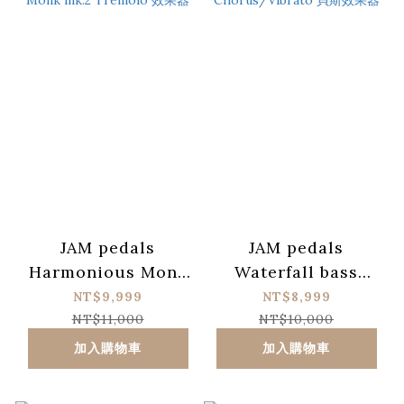
JAM pedals
JAM pedals
Harmonious Monk
Waterfall bass
mk.2 Tremolo 效果
Chorus/Vibrato 貝
NT$9,999
NT$8,999
器
斯效果器
NT$11,000
NT$10,000
加入購物車
加入購物車