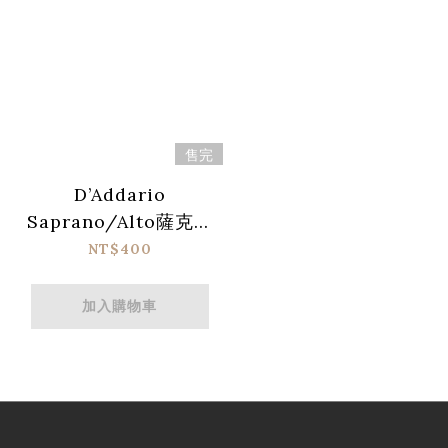
售完
D’Addario
Saprano/Alto薩克斯
風共用款背帶(金屬鈎)
NT$400
加入購物車