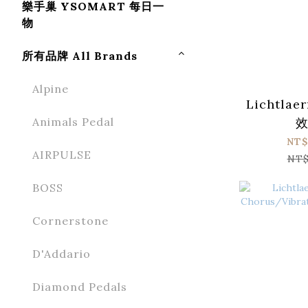
樂手巢 YSOMART 每日一
物
所有品牌 All Brands
Alpine
Lichtlae
Animals Pedal
NT$
AIRPULSE
NT$
BOSS
Cornerstone
D'Addario
Diamond Pedals