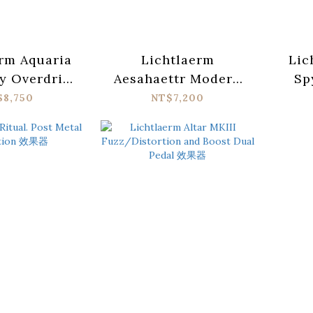
rm Aquaria
Lichtlaerm
Lic
y Overdrive
Aesahaettr Modern
Sp
效果器
Metal Boost 效果器
Grad
$8,750
NT$7,200