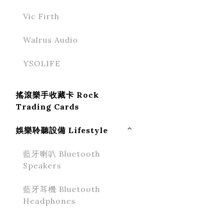
Vic Firth
Walrus Audio
YSOLIFE
搖滾樂手收藏卡 Rock
Trading Cards
娛樂聆聽設備 Lifestyle
藍牙喇叭 Bluetooth
Speakers
藍牙耳機 Bluetooth
Headphones