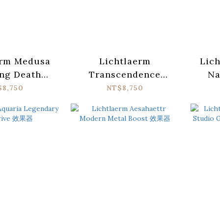
erm Medusa
Lichtlaerm
Lich
ng Death
Transcendence
Na
stortion 效果
Otherworldly Reverb
Mod
$8,750
NT$8,750
器
效果器