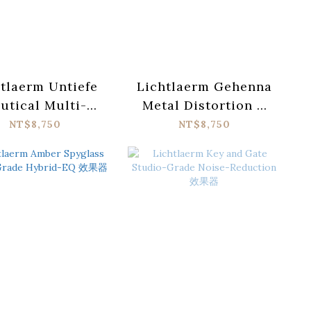
tlaerm Untiefe
Lichtlaerm Gehenna
utical Multi-
Metal Distortion /
ulation Reverb
Preamp 效果器
NT$8,750
NT$8,750
效果器