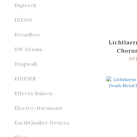
Digitech
DIXON
Dreadbox
Lichtlaer
DW Drums
Chorus
Modul
NT
Dingwall
EDIFIER
Effects Bakery
Electro-Harmonix
EarthQuaker Devices