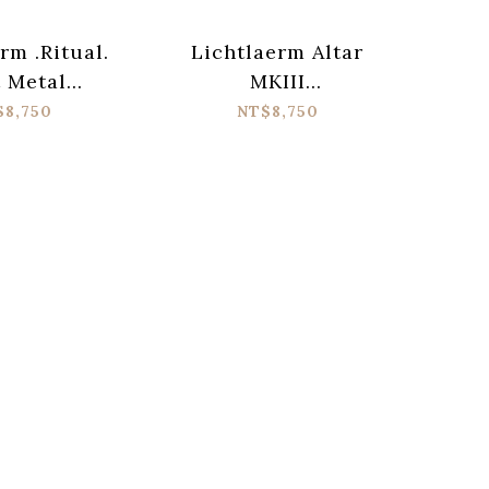
rm .Ritual.
Lichtlaerm Altar
 Metal
MKIII
tion 效果器
Fuzz/Distortion and
$8,750
NT$8,750
Boost Dual Pedal 效
果器