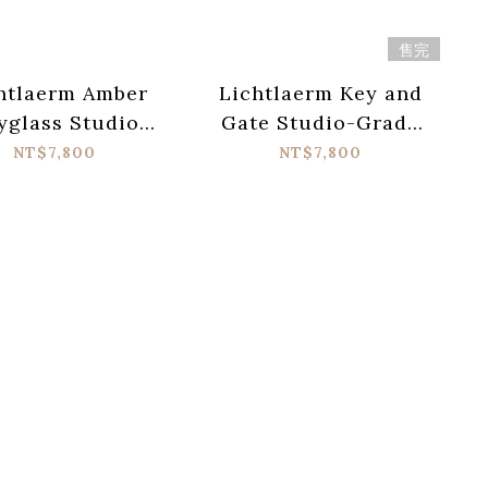
售完
htlaerm Amber
Lichtlaerm Key and
yglass Studio
Gate Studio-Grade
e Hybrid-EQ 效
Noise-Reduction 效
NT$7,800
NT$7,800
果器
果器