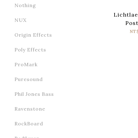
Nothing
Lichtlae
NUX
Post
Distor
NT
Origin Effects
Poly Effects
ProMark
Puresound
Phil Jones Bass
Ravenstone
RockBoard