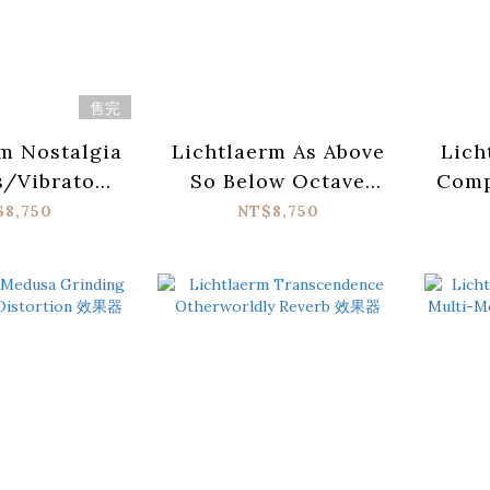
售完
m Nostalgia
Lichtlaerm As Above
Lich
/Vibrato
So Below Octave
Comp
ator 效果器
Reverb 效果器
Po
$8,750
NT$8,750