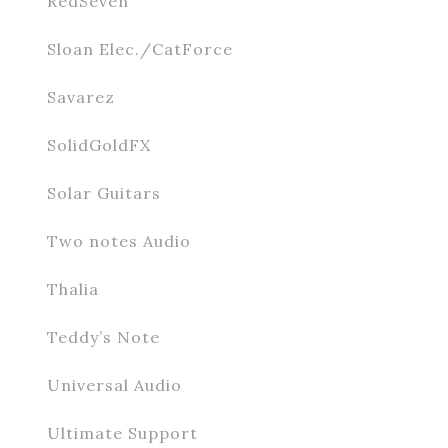
RedSeven
Sloan Elec./CatForce
Savarez
SolidGoldFX
Solar Guitars
Two notes Audio
Thalia
Teddy’s Note
Universal Audio
Ultimate Support