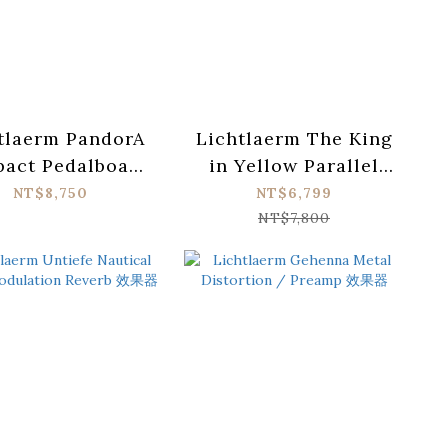
tlaerm PandorA
Lichtlaerm The King
act Pedalboard
in Yellow Parallel
wer Amp 效果器
Blending Overdrive
NT$8,750
NT$6,799
效果器
NT$7,800