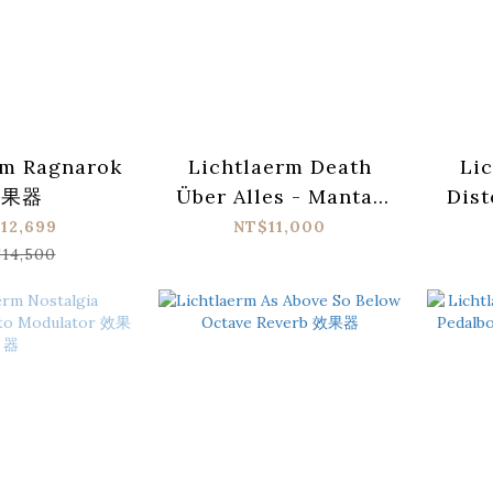
rm Ragnarok
Lichtlaerm Death
Lic
效果器
Über Alles - Mantar
Dist
Signature 效果器
12,699
NT$11,000
14,500