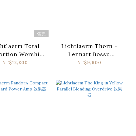
售完
htlaerm Total
Lichtlaerm Thorn -
ortion Worship
Lennart Bossu
MKII 效果器
Signature Distortion
NT$12,800
NT$9,600
效果器