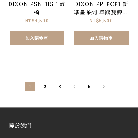
DIXON PSN-11ST 鼓
DIXON PP-PCP1 新
椅
準星系列 單踏雙鍊大
鼓踏板
NT$4,500
NT$5,500
加入購物車
加入購物車
1
2
3
4
5
關於我們