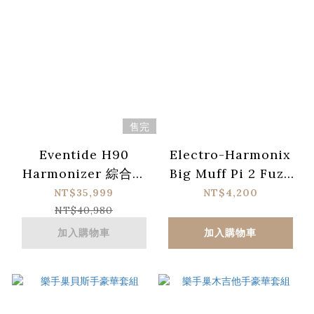
售完
Eventide H90
Electro-Harmonix
Harmonizer 綜合效
Big Muff Pi 2 Fuzz
果器 & MixingLink
Pedal 效果器
NT$35,999
NT$4,200
麥克風前級（內建 FX
NT$40,980
Loop ）
加入購物車
加入購物車