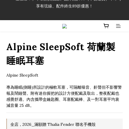
享有弦線、配件終生89折優惠！
「一生弦命！」單筆購買弦線、配件滿$999（不含運費），即可
享有弦線、配件終生89折優惠！
加入會員即領2000元購物金。 加入購物車查看更多折扣！
「一生弦命！」單筆購買弦線、配件滿$999（不含運費），即可
享有弦線、配件終生89折優惠！
Alpine SleepSoft 荷蘭製
睡眠耳塞
Alpine SleepSoft
專為睡眠(側睡)所設計的極軟耳塞，可隔離噪音、鼾聲但不影響警
報及鬧鐘聲。附有迷你握把的設計方便配戴及取出，整夜配戴也
感覺舒適。內含攜帶盒鑰匙圈、耳塞配戴棒、及一對耳塞平均衰
減音量 25 dB。
全店，2026_滿額贈 Thalia Fender 聯名手機殼