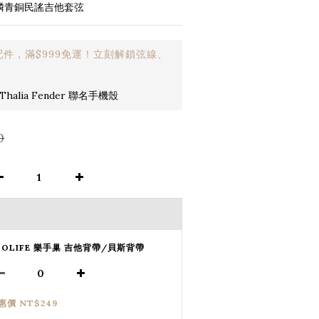
覆膜磷青銅民謠吉他套弦
件，滿$999免運！立刻解鎖弦線、
halia Fender 聯名手機殼
0
SOLIFE 樂手巢 吉他背帶/貝斯背帶
惠價 NT$249