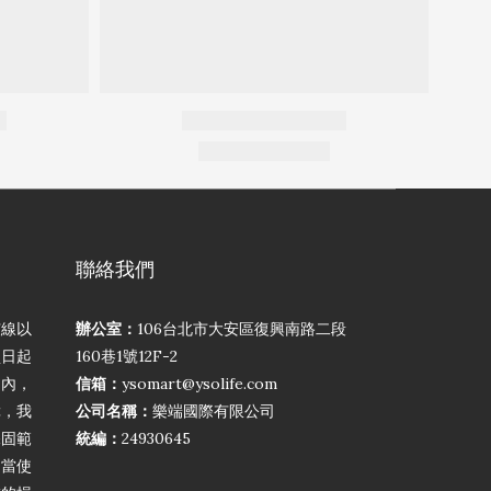
聯絡我們
弦線以
辦公室：
106台北市大安區復興南路二段
買日起
160巷1號12F-2
期內，
信箱：
ysomart@ysolife.com
障，我
公司名稱：
樂端國際有限公司
保固範
統編：
24930645
不當使