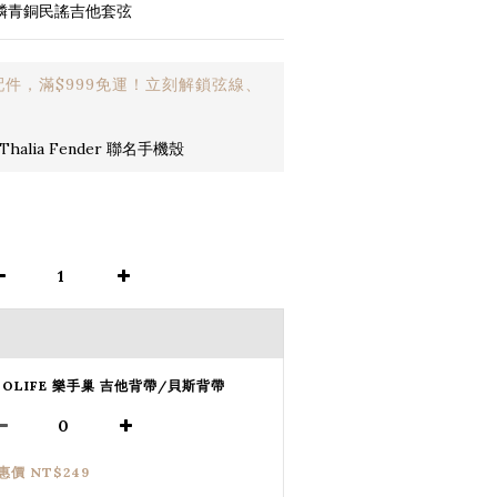
覆膜磷青銅民謠吉他套弦
件，滿$999免運！立刻解鎖弦線、
halia Fender 聯名手機殼
SOLIFE 樂手巢 吉他背帶/貝斯背帶
惠價 NT$249