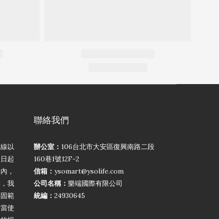
聯絡我們
弦線以
辦公室：
106台北市大安區復興南路二段
買日起
160巷1號12F-2
期內，
信箱：
ysomart@ysolife.com
障，我
公司名稱：
樂端國際有限公司
保固範
統編：
24930645
不當使