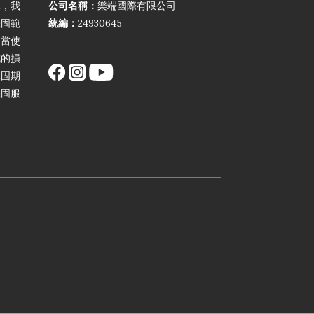
障，我
公司名稱：
樂端國際有限公司
保固範
統編：
24930645
不當使
成的損
保固期
保固服