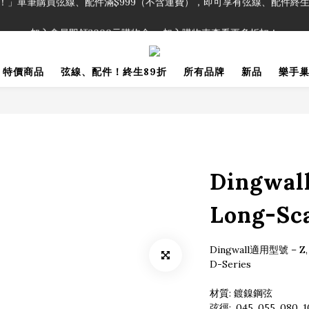
！」單筆購買弦線、配件滿$999（不含運費），即可享有弦線、配件終生
加入會員即領2000元購物金。 加入購物車查看更多折扣！
！」單筆購買弦線、配件滿$999（不含運費），即可享有弦線、配件終生
特價商品
弦線、配件！終生89折
所有品牌
新品
樂手
Dingw
Long-S
Dingwall適用型號 – Z, A
D-Series
材質: 鍍鎳鋼弦
弦徑: .045 .055 .080 .