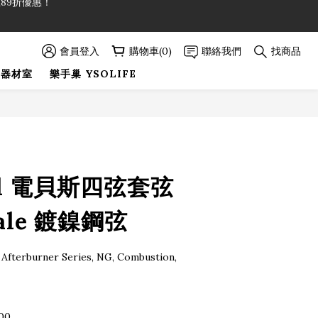
89折優惠！
89折優惠！
會員登入
購物車(0)
聯絡我們
找商品
巢器材室
樂手巢 YSOLIFE
立即購買
all 電貝斯四弦套弦
cale 鍍鎳鋼弦
fterburner Series, NG, Combustion, 
100