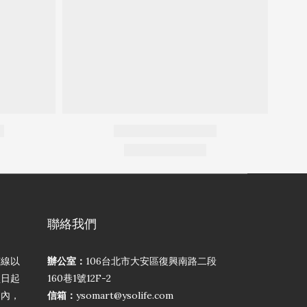
聯絡我們
弦線以
辦公室：
106台北市大安區復興南路二段
買日起
160巷1號12F-2
期內，
信箱：
ysomart@ysolife.com