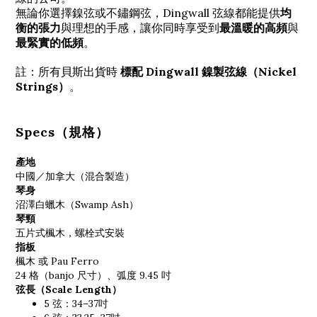
無論你選擇鎳弦或不鏽鋼弦，Dingwall 弦線都能提供
均
衡的張力
與理想的手感，讓你同時享受到
最溫暖的高頻
與
最緊實的低頻
。
註：所有貝斯出貨時
標配 Dingwall 鎳製弦線（Nickel
Strings）
。
Specs（規格）
產地
中國／加拿大（混合製造）
琴身
沼澤白蠟木（Swamp Ash）
琴頸
五片式楓木，螺栓式安裝
指板
楓木 或 Pau Ferro
24 格（banjo 尺寸）、弧度 9.45 吋
弦長（Scale Length）
5 弦：34–37吋