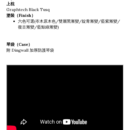
上枕
Graphtech Black Tusq
塗裝（Finish）
六色可選(岑木原木色/雙層黑漸變/靛青漸變/藍紫漸變/
復古漸變/藍鯨綠漸變)
琴袋（Case）
附 Dingwall 加厚防護琴袋