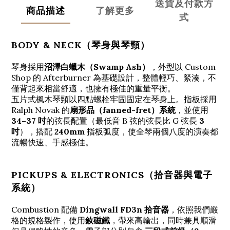
送貨及付款方
商品描述
了解更多
式
BODY & NECK（琴身與琴頸）
琴身採用
沼澤白蠟木（Swamp Ash）
，外型以 Custom
Shop 的 Afterburner 為基礎設計，整體輕巧、緊湊，不
僅背起來相當舒適，也擁有極佳的重量平衡。
五片式楓木琴頸以四點螺栓牢固固定在琴身上。指板採用
Ralph Novak 的
扇形品（fanned-fret）系統
，並使用
34–37 吋
的弦長配置（最低音 B 弦的弦長比 G 弦長
3
吋
），搭配
240mm
指板弧度，使全琴兩個八度的演奏都
流暢快速、手感極佳。
PICKUPS & ELECTRONICS（拾音器與電子
系統）
Combustion 配備
Dingwall FD3n 拾音器
，依照我們嚴
格的規格製作，使用
釹磁鐵
，帶來高輸出，同時兼具順滑