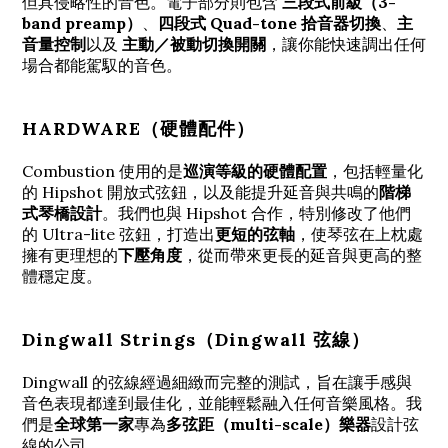
但具侵略性的音色。電子部分則包含
三段式前級（3-
band preamp）
、
四段式 Quad-tone 拾音器切換
、
主
音量控制
以及
主動／被動切換開關
，讓你能快速調出任何
場合都能駕馭的音色。
HARDWARE（硬體配件）
Combustion 使用的是
巡演等級的硬體配置
，包括輕量化
的 Hipshot 開放式弦鈕，以及能提升延音與共鳴的
階梯
式琴橋設計
。我們也與 Hipshot 合作，特別修改了他們
的 Ultra-lite 弦鈕，打造出
更短的弦軸
，使琴弦在上枕處
擁有更理想的
下壓角度
，從而帶來更長的延音與更高的整
體穩定度。
Dingwall Strings（Dingwall 弦線）
Dingwall 的弦線經過細緻而完整的測試，旨在讓手感與
音色表現都達到最佳化，並能輕鬆融入任何音樂風格。我
們是
全球第一家
專為
多弦距（multi-scale）樂器
設計弦
線的公司。