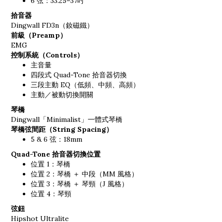
6 弦：33.25–37吋
拾音器
Dingwall FD3n（釹磁鐵）
前級（Preamp）
EMG
控制系統（Controls）
主音量
四段式 Quad-Tone 拾音器切換
三段主動 EQ（低頻、中頻、高頻）
主動／被動切換開關
琴橋
Dingwall「Minimalist」一體式琴橋
琴橋弦間距（String Spacing）
5 & 6 弦：18mm
Quad-Tone 拾音器切換位置
位置 1：琴橋
位置 2：琴橋 ＋ 中段（MM 風格）
位置 3：琴橋 ＋ 琴頸（J 風格）
位置 4：琴頸
弦鈕
Hipshot Ultralite