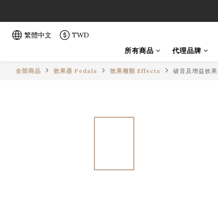
「一生弦命
「一生弦命
繁體中文
TWD
所有商品
代理品牌
全部商品
效果器 Pedals
效果種類 Effects
破音及增益效果器 D