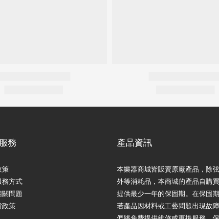
服務
產品資訊
政策
本樂器商城皆販賣原廠產品，除
服務方式
外等消耗品，本商城的產品自購
相關問題
提供最少一年的保固期。在保固
貨政策
若產品因材料或工藝問題出現故
們將免費提供維修或更換服務。