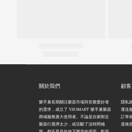
關於我們
顧客
樂手巢長期關注樂器市場與音樂愛好者
隱私
的需求，成立了 YSOMART 樂手巢樂器
運送
商城服務廣大使用者。不論是自家附近
訂單
樂器行選擇太少，或弦斷了沒時間補
退換
貨，都不再是你放下樂器的原因。歡迎