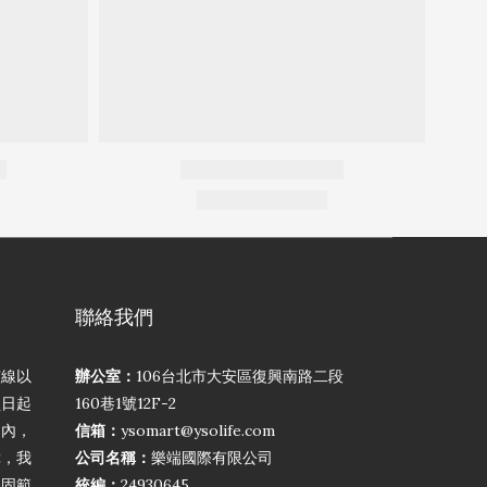
聯絡我們
弦線以
辦公室：
106台北市大安區復興南路二段
買日起
160巷1號12F-2
期內，
信箱：
ysomart@ysolife.com
障，我
公司名稱：
樂端國際有限公司
保固範
統編：
24930645