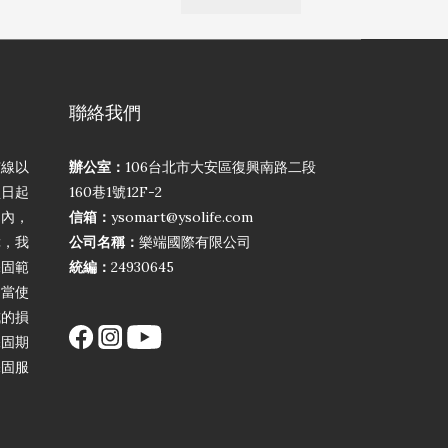
聯絡我們
弦線以
辦公室：
106台北市大安區復興南路二段
買日起
160巷1號12F-2
期內，
信箱：
ysomart@ysolife.com
障，我
公司名稱：
樂端國際有限公司
保固範
統編：
24930645
不當使
成的損
保固期
保固服