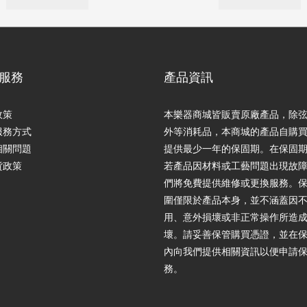
服務
產品資訊
政策
本樂器商城皆販賣原廠產品，除
服務方式
外等消耗品，本商城的產品自購
相關問題
提供最少一年的保固期。在保固
貨政策
若產品因材料或工藝問題出現故
們將免費提供維修或更換服務。
圍僅限於產品本身，並不涵蓋因
用、意外損壞或非正常操作所造
壞。請妥善保管購買憑證，並在
內向我們提供相關資訊以便申請
務。