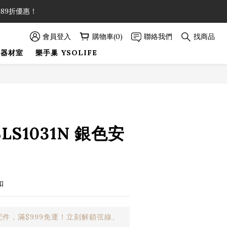
89折優惠！
89折優惠！
會員登入
購物車(0)
聯絡我們
找商品
巢器材室
樂手巢 YSOLIFE
89折優惠！
立即購買
SLS1031N 銀色安
扣
件，滿$999免運！立刻解鎖弦線、