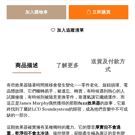
加入購物車
立即購買
加入追蹤清單
送貨及付款方
商品描述
了解更多
式
有些效果器隨著時間推移會發生變化——零件老化、旋鈕損壞、電
晶體故障。它們輾轉易手，被遺忘、轉賣，有時候遇到熱心的人
試圖修復，有時候則被隨意更換零件，靠運氣讓它繼續運作。而
這正是James Murphy偶然獲得的那顆
fuzz效果器
的故事，它最
終找到了屬於LCD Soundsystem的歸宿，成為他們音樂中不可或
缺的一部分。
這顆效果器確實擁有某種獨特的魔力。它的聲音
厚實但不會過
重，乾淨但不會太冷淡
。操控簡單，卻能產生極為廣泛的音色變