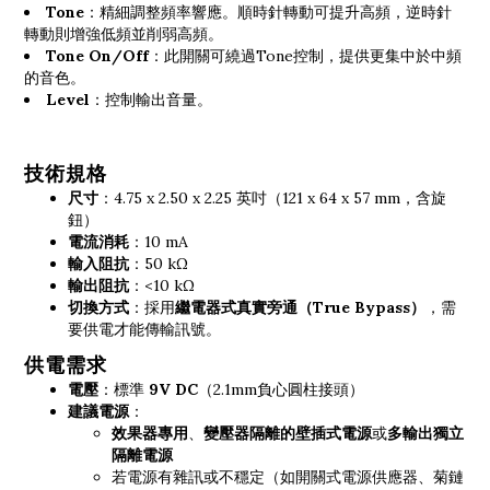
Tone
：精細調整頻率響應。順時針轉動可提升高頻，逆時針
轉動則增強低頻並削弱高頻。
Tone On/Off
：此開關可繞過Tone控制，提供更集中於中頻
的音色。
Level
：控制輸出音量。
技術規格
尺寸
：4.75 x 2.50 x 2.25 英吋（121 x 64 x 57 mm，含旋
鈕）
電流消耗
：10 mA
輸入阻抗
：50 kΩ
輸出阻抗
：<10 kΩ
切換方式
：採用
繼電器式真實旁通（True Bypass）
，需
要供電才能傳輸訊號。
供電需求
電壓
：標準
9V DC
（2.1mm負心圓柱接頭）
建議電源
：
效果器專用
、
變壓器隔離的壁插式電源
或
多輸出獨立
隔離電源
若電源有雜訊或不穩定（如開關式電源供應器、菊鏈