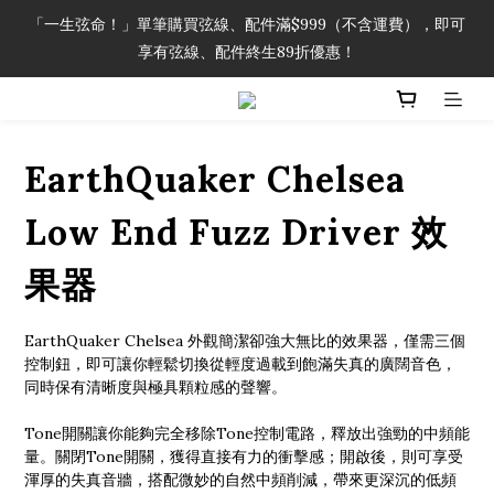
「一生弦命！」單筆購買弦線、配件滿$999（不含運費），即可
「一生弦命！」單筆購買弦線、配件滿$999（不含運費），即可
享有弦線、配件終生89折優惠！
享有弦線、配件終生89折優惠！
加入會員即領2000元購物金。 加入購物車查看更多折扣！
EarthQuaker Chelsea
「一生弦命！」單筆購買弦線、配件滿$999（不含運費），即可
享有弦線、配件終生89折優惠！
Low End Fuzz Driver 效
果器
EarthQuaker Chelsea 外觀簡潔卻強大無比的效果器，僅需三個
控制鈕，即可讓你輕鬆切換從輕度過載到飽滿失真的廣闊音色，
同時保有清晰度與極具顆粒感的聲響。
Tone開關讓你能夠完全移除Tone控制電路，釋放出強勁的中頻能
量。關閉Tone開關，獲得直接有力的衝擊感；開啟後，則可享受
渾厚的失真音牆，搭配微妙的自然中頻削減，帶來更深沉的低頻