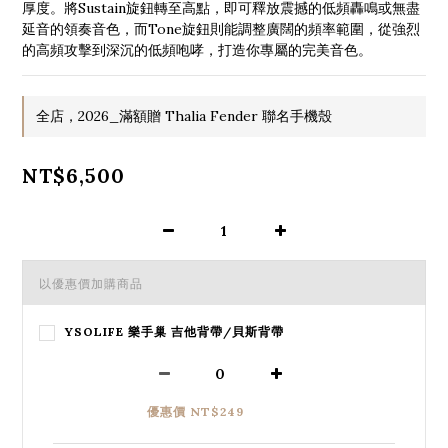
厚度。將Sustain旋鈕轉至高點，即可釋放震撼的低頻轟鳴或無盡
延音的領奏音色，而Tone旋鈕則能調整廣闊的頻率範圍，從強烈
的高頻攻擊到深沉的低頻咆哮，打造你專屬的完美音色。
全店，2026_滿額贈 Thalia Fender 聯名手機殼
NT$6,500
以優惠價加購商品
YSOLIFE 樂手巢 吉他背帶/貝斯背帶
優惠價 NT$249