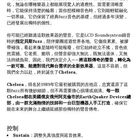
化，無論在哪種樂器上都能展現驚人的適應性。當需要清晰度
時，它能保持清楚的輪廓；當你想模糊音色時，它則能輕鬆融化
一切界線。它仍保留了經典fuzz音色的基礎，但經過多年演變，
已經發展出獨特的個性。
你可能已經聽過這顆效果器的聲音。它是LCD Soundsystem錄音
時的
指定貝斯fuzz
，陪伴樂團巡迴世界各地。它傷痕累累、被膠
帶補強，看起來像是隨時可能報廢，但它始終屹立不搖，音色依
然震撼。它老舊、脆弱，但聲音卻強大無比，既無法退休，又無
法持續負荷。因此，我們決定介入——
將這顆傳奇的聲音，轉化為
一款可靠、能應對現代舞台需求的全新效果器
。這並不容易，但
我們全力以赴，終於誕生了
Chelsea
。
Chelsea
，得名於1989年它最初被購買的吉他店，忠實還原了這
顆fuzz所有微妙細節，但不再需要擔心損壞或崩潰。
每一顆
Chelsea都在美國俄亥俄州阿克倫市的EarthQuaker Devices總
部，由一群充滿熱情的技師和一台巨型機器人手工打造
，確保它
能在未來的舞台上繼續延續那份獨特的聲音傳奇。
控制
Sustain
：調整失真強度與延音效果。