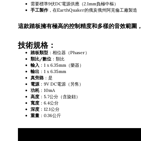
需要標準9伏DC電源供應（2.1mm負極中樞）
手工製作
，在EarthQuaker的俄亥俄州阿克倫工廠製造
這款踏板擁有極高的控制精度和多樣的音效範圍
技術規格：
踏板類型
：相位器（Phaser）
類比/數位
：類比
輸入
：1 x 6.35mm（樂器）
輸出
：1 x 6.35mm
真旁路
：是
電源
：9V DC電源（另售）
功耗
：10mA
高度
：5.7公分（含旋鈕）
寬度
：6.4公分
深度
：12.1公分
重量
：0.36公斤