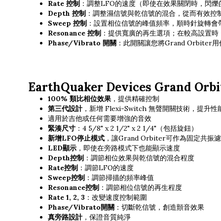
Rate 控制
：調整LFO的速度（即使在效果關閉時，閃爍
Depth 控制
：調整濕信號與乾信號的混合，從而有效控
Sweep 控制
：設置相位信號的峰值頻率，順時針旋轉會
Resonance 控制
：提供寬廣的再生選項；在較高設置時
Phase/Vibrato 開關
：此開關讓您將Grand Orbi
EarthQuaker Devices Grand O
100% 類比相位效果
，提供精確控制
第三代設計
，新增 Flexi-Switch 無聲開關技術，提升性
適用於吉他或任何需要增強的音效
緊湊尺寸
：4 5/8" x 2 1/2" x 2 1/4"（包括旋鈕）
新增LFO停止模式
，讓Grand Orbiter可作為固定共
LED顯示
，即使在旁路模式下也能顯示速度
Depth控制
：調節相位效果與乾信號的混合程度
Rate控制
：調節LFO的速度
Sweep控制
：調節掃描的頻率峰值
Resonance控制
：調節相位信號的再生程度
Rate 1, 2, 3
：改變速度控制範圍
Phase/Vibrato開關
：切斷乾信號，創造顫音效果
真旁路設計
，保證音質純淨