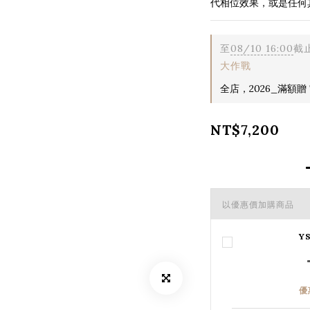
代相位效果，或是任何
至
08/10 16:00
截
大作戰
全店，2026_滿額贈 T
NT$7,200
以優惠價加購商品
Y
優