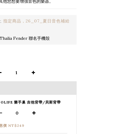
其他您想要增強音色的樂器。
止
指定商品，26_07_夏日音色補給
halia Fender 聯名手機殼
SOLIFE 樂手巢 吉他背帶/貝斯背帶
惠價 NT$249