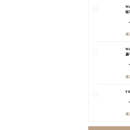
W
短
優
W
扁
優
Y
優