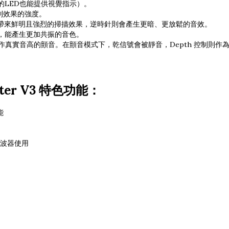
的LED也能提供視覺指示）。
制效果的強度。
帶來鮮明且強烈的掃描效果，逆時針則會產生更暗、更放鬆的音效。
，能產生更加共振的音色。
ter用作真實音高的顫音。在顫音模式下，乾信號會被靜音，Depth 控制則作
rbiter V3 特色功能：
能
振濾波器使用