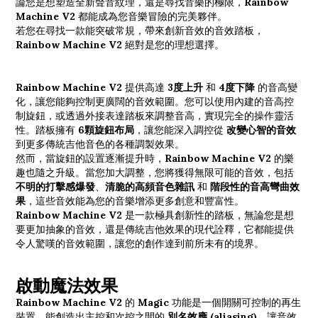
論您是想塑造全新聲音紋理，還是尋找音樂的極限，
Rainbow
Machine V2
都能成為您音樂冒險的完美夥伴。
若您在尋找一款能突破常規，帶來創新音效的音效踏板，
Rainbow Machine V2
絕對是您的理想選擇。
Rainbow Machine V2
提供高達
3度上升
和
4度下降
的音高變
化，讓您能夠控制更廣闊的音效範圍。您可以使用內建的音高控
制旋鈕，或透過外接表達踏板來調整音高，實現完全的操作靈活
性。踏板擁有
6顆旋鈕布局
，讓您能深入調控從
改變心智的音效
到更多傳統吉他音色的各種調製效果。
然而，當旋鈕的設置逐漸提升時，
Rainbow Machine V2
的樂
趣也隨之升級。當您加大調整，您將獲得無限可能的音效，包括
不明的打擊感爆發
、
清脆的高頻音色雜訊
和
階段性的音高彎曲效
果
，這些音效能為您的音樂增添更多創意和豐富性。
Rainbow Machine V2
是一款極具創新性的踏板，無論您是想
要更加抽象的音效，還是傳統吉他效果的現代詮釋，它都能提供
令人驚嘆的音效範圍，讓您的創作達到前所未有的境界。
啟動魔法效果
Rainbow Machine V2
的
Magic
功能是一個開關可控制的再生
裝置，能創造出主控和次控之間的
別名效應 (aliasing)
，讓音效