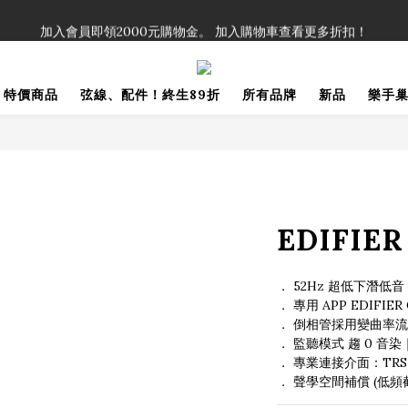
！」單筆購買弦線、配件滿$999（不含運費），即可享有弦線、配件終生
加入會員即領2000元購物金。 加入購物車查看更多折扣！
！」單筆購買弦線、配件滿$999（不含運費），即可享有弦線、配件終生
特價商品
弦線、配件！終生89折
所有品牌
新品
樂手
EDIFIE
． 52Hz 超低下潛低
． 專用 APP EDIFIE
． 倒相管採用變曲率流
． 監聽模式 趨 0 音
． 專業連接介面：TRS 
． 聲學空間補償 (低