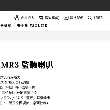
89折優惠！
89折優惠！
會員登入
購物車(0)
聯絡我們
找商品
巢器材室
樂手巢 YSOLIFE
立即購買
R MR3 監聽喇叭
音 深沉有穿透力
R CONNEX 自行調校
線型設計 減少風噪干擾
染｜高信噪比 杜絕底噪污染
/ RCA / AUX／藍牙／耳機輸出
頻截止、聲學空間調節、桌面控制)