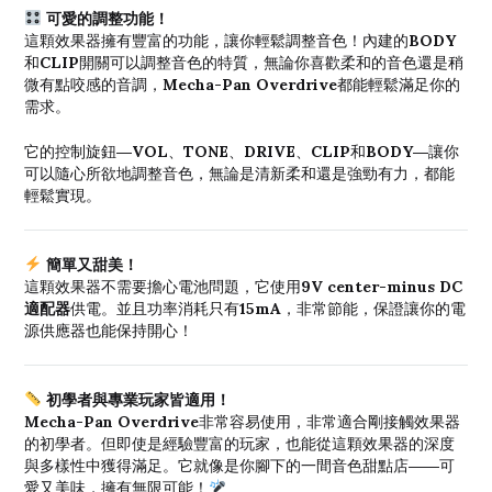
可愛的調整功能！
BODY
這顆效果器擁有豐富的功能，讓你輕鬆調整音色！內建的
CLIP
和
開關可以調整音色的特質，無論你喜歡柔和的音色還是稍
Mecha-Pan Overdrive
微有點咬感的音調，
都能輕鬆滿足你的
需求。
VOL
TONE
DRIVE
CLIP
BODY
它的控制旋鈕—
、
、
、
和
—讓你
可以隨心所欲地調整音色，無論是清新柔和還是強勁有力，都能
輕鬆實現。
簡單又甜美！
9V center-minus DC
這顆效果器不需要擔心電池問題，它使用
適配器
15mA
供電。並且功率消耗只有
，非常節能，保證讓你的電
源供應器也能保持開心！
初學者與專業玩家皆適用！
Mecha-Pan Overdrive
非常容易使用，非常適合剛接觸效果器
的初學者。但即使是經驗豐富的玩家，也能從這顆效果器的深度
與多樣性中獲得滿足。它就像是你腳下的一間音色甜點店——可
愛又美味，擁有無限可能！