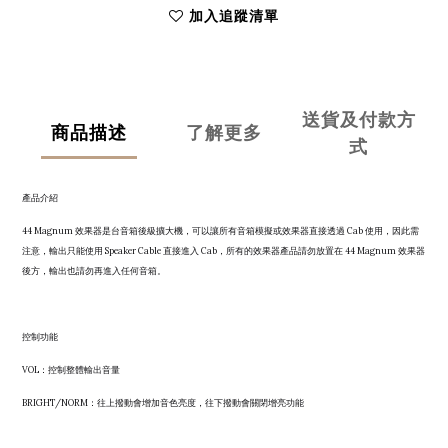
加入追蹤清單
送貨及付款方
商品描述
了解更多
式
產品介紹
44 Magnum 效果器是台音箱後級擴大機，可以讓所有音箱模擬或效果器直接透過 Cab 使用，因此需
注意，輸出只能使用 Speaker Cable 直接進入 Cab，所有的效果器產品請勿放置在 44 Magnum 效果器
後方，輸出也請勿再進入任何音箱。
控制功能
VOL：控制整體輸出音量
BRIGHT/NORM：往上撥動會增加音色亮度，往下撥動會關閉增亮功能