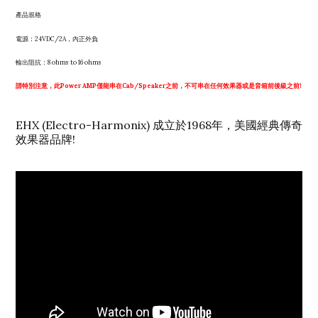
產品規格
電源：24VDC/2A，內正外負
輸出阻抗：8 ohms to 16 ohms
請特別注意，此Power AMP僅能串在Cab/Speaker之前，不可串在任何效果器或是音箱前後級之前!
EHX (Electro-Harmonix) 成立於1968年，美國經典傳奇
效果器品牌!