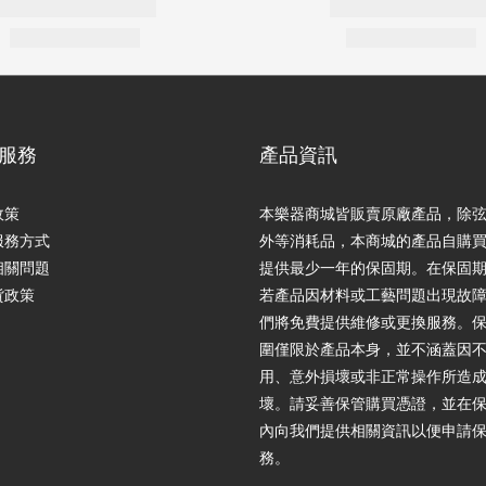
服務
產品資訊
政策
本樂器商城皆販賣原廠產品，除
服務方式
外等消耗品，本商城的產品自購
相關問題
提供最少一年的保固期。在保固
貨政策
若產品因材料或工藝問題出現故
們將免費提供維修或更換服務。
圍僅限於產品本身，並不涵蓋因
用、意外損壞或非正常操作所造
壞。請妥善保管購買憑證，並在
內向我們提供相關資訊以便申請
務。