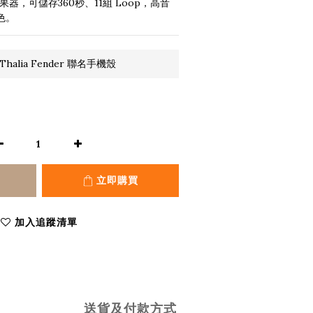
效果器，可儲存360秒、11組 Loop，高音
音色。
halia Fender 聯名手機殼
立即購買
加入追蹤清單
送貨及付款方式