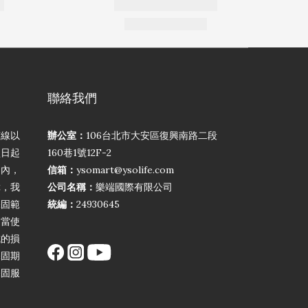
聯絡我們
弦線以
辦公室：
106台北市大安區復興南路二段
買日起
160巷1號12F-2
期內，
信箱：
ysomart@ysolife.com
障，我
公司名稱：
樂端國際有限公司
保固範
統編：
24930645
不當使
成的損
保固期
保固服