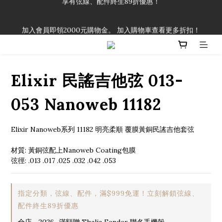
「一生弦命！」單筆購買弦線、配件滿$999（不含運費），即可
加入會員即領2000元購物金。 加入購物車查看更多折扣！
享有弦線、配件終生89折優惠！
「一生弦命！」單筆購買弦線、配件滿$999（不含運費），即可
享有弦線、配件終生89折優惠！
Elixir 民謠吉他弦 013-
053 Nanoweb 11182
Elixir Nanoweb系列 11182 明亮柔順 覆膜黃銅民謠吉他套弦
材質: 黃銅弦配上Nanoweb Coating包膜
弦徑: .013 .017 .025 .032 .042 .053
指定分類，弦線、配件，滿$999免運！立刻解鎖弦線、
配件終生89折優惠
全店，2026_滿額贈 Thalia Fender 聯名手機殼