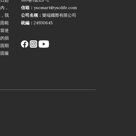
買日起
160巷1號12F-2
期內，
信箱：
ysomart@ysolife.com
障，我
公司名稱：
樂端國際有限公司
保固範
統編：
24930645
不當使
成的損
保固期
保固服