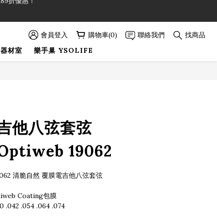
89折優惠！
89折優惠！
會員登入
購物車(0)
聯絡我們
找商品
巢器材室
樂手巢 YSOLIFE
 電吉他八弦套弦
Optiweb 19062
列 19062 清脆自然 覆膜電吉他八弦套弦
web Coating包膜
0 .042 .054 .064 .074