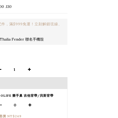
00 .130
件，滿$999免運！立刻解鎖弦線、
halia Fender 聯名手機殼
SOLIFE 樂手巢 吉他背帶/貝斯背帶
惠價 NT$249