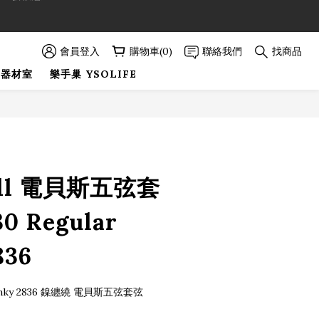
89折優惠！
89折優惠！
會員登入
購物車(0)
聯絡我們
找商品
巢器材室
樂手巢 YSOLIFE
立即購買
Ball 電貝斯五弦套
30 Regular
836
r Slinky 2836 鎳纏繞 電貝斯五弦套弦