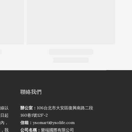
聯絡我們
弦線以
辦公室：
106台北市大安區復興南路二段
買日起
160巷1號12F-2
期內，
信箱：
ysomart@ysolife.com
障，我
公司名稱：
樂端國際有限公司