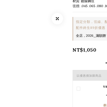
材質: 鍍鎳鋼弦
弦徑: .045 .065 .080 .1
指定分類，弦線、配
配件終生89折優惠
全店，2026_滿額贈 T
NT$1,050
以優惠價加購商品
Y
優