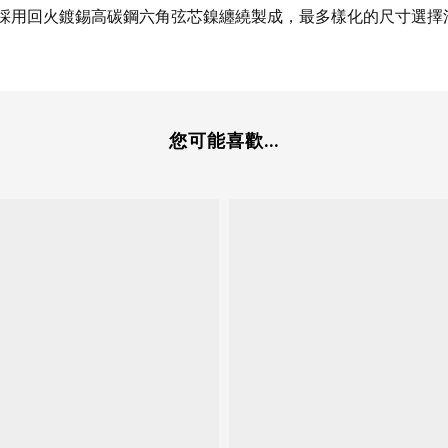
價電貝斯弦，採用回火鍍錫高碳鋼六角弦芯鎳纏繞製成，最多樣化的尺寸
您可能喜歡...