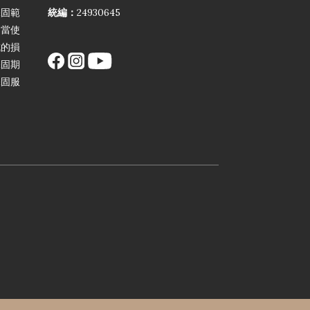
保固範
統編：
24930645
不當使
成的損
保固期
保固服