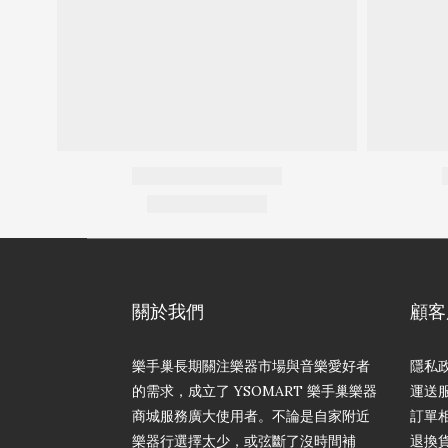
關於我們
顧客
樂手巢長期關注樂器市場與音樂愛好者
隱私
的需求，成立了 YSOMART 樂手巢樂器
運送
商城服務廣大使用者。不論是自家附近
訂單
樂器行選擇太少，或弦斷了沒時間補
退換