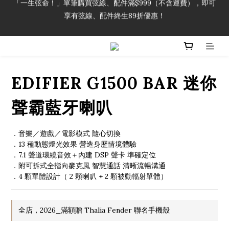
享有弦線、配件終生89折優惠！
「一生弦命！」單筆購買弦線、配件滿$999（不含運費），即可
享有弦線、配件終生89折優惠！
加入會員即領2000元購物金。 加入購物車查看更多折扣！
「一生弦命！」單筆購買弦線、配件滿$999（不含運費），即可
EDIFIER G1500 BAR 迷你
享有弦線、配件終生89折優惠！
聲霸藍牙喇叭
．音樂／遊戲／電影模式 隨心切換
．13 種動態燈光效果 營造身歷情境體驗
．7.1 聲道環繞音效＋內建 DSP 聲卡 準確定位
．附可拆式全指向麥克風 智慧通話 清晰流暢溝通
．4 顆單體設計（ 2 顆喇叭 + 2 顆被動輻射單體）
全店，2026_滿額贈 Thalia Fender 聯名手機殼