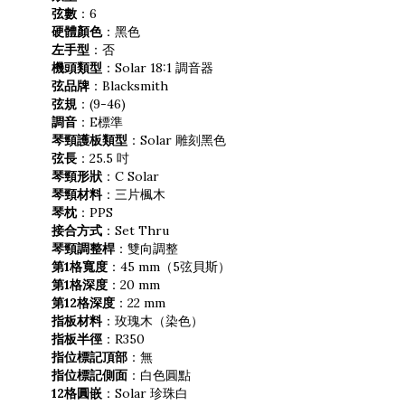
弦數
：6
硬體顏色
：黑色
左手型
：否
機頭類型
：Solar 18:1 調音器
弦品牌
：Blacksmith
弦規
：(9-46)
調音
：E標準
琴頸護板類型
：Solar 雕刻黑色
弦長
：25.5 吋
琴頸形狀
：C Solar
琴頸材料
：三片楓木
琴枕
：PPS
接合方式
：Set Thru
琴頸調整桿
：雙向調整
第1
格
寬度
：45 mm（5弦貝斯）
第
1
格
深度
：20 mm
第
12
格
深度
：22 mm
指板材料
：玫瑰木（染色）
指板半徑
：R350
指位標記頂部
：無
指位標記側面
：白色圓點
12
格
圓嵌
：Solar 珍珠白