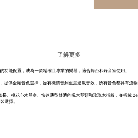
了解更多
及卓越的功能配置，成為一款精確且專業的樂器，適合舞台和錄音室使用。
r 拾音器，提供全頻音色選擇，從有機清音到重度過載音效，所有音色都具有流
25.5 吋弦長、桃花心木琴身、快速薄型舒適的楓木琴頸和玫瑰木指板，並搭載 24 
塗裝選擇。