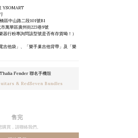
駐 YSOMART 
行 
橋區中山路二段101號B1
：台北市萬華區廣州街223巷9號
樂器行粉專詢問該型號是否有存貨呦！）
電吉他袋」、「樂手巢吉他背帶」及「樂
halia Fender 聯名手機殼
tars & RedSeven Bundles
售完
想購買，請聯絡我們。