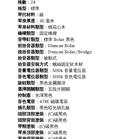
格
數
：24
格
型
：標準
琴衍
材料
：鎳
琴身厚度
：45 毫米
琴身材料類型
：桃花心木
橋樑類型
：固定橋樑
背帶釘類型
：標準 Solar 黑色
前拾音器類型
：Duncan Solar
後拾音器類型
：Duncan Solar/Bridge
拾音器類型
：被動式
拾音器安裝方式
：螺絲固定於木材
音量電位器類型
：500k 音量電位器
音色電位器類型
：500k 音色電位器
旋鈕類型
：黑色金屬圓頂
選擇開關類型
：五段片開關
控制蓋
：光澤黑色
音色電容
：473K 磁碟電容
插孔類型
：黑色啞光插孔板
頭部頂部塗裝
：(C)碳黑色
頭部背面塗裝
：(C)碳黑色
琴頸塗裝
：(C)碳黑色
琴身頂部塗裝
：(C)碳黑色
琴身背面塗裝
：(C)碳黑色