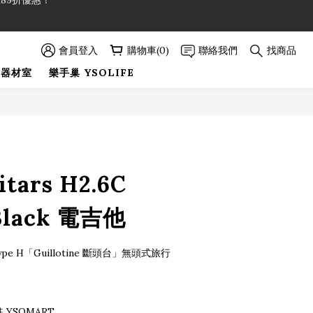
89折優惠！
89折優惠！
會員登入
購物車(0)
聯絡我們
找商品
巢器材室
樂手巢 YSOLIFE
itars H2.6C
Black 電吉他
新 Type H「Guillotine 斷頭台」無頭式旅行
駐 YSOMART 