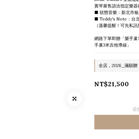
實琴展售請洽指定樂器
■ 狀態音樂：新北市板
■ Teddy's Note
（溫馨提醒！可先私訊
網路下單即贈「樂手巢
手巢3米吉他導線」
全店，2026_滿額贈 T
NT$21,500
若