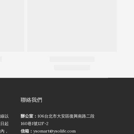
聯絡我們
弦線以
辦公室：
106台北市大安區復興南路二段
買日起
160巷1號12F-2
期內，
信箱：
ysomart@ysolife.com