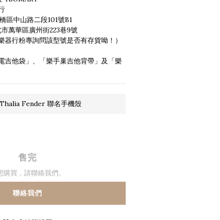
行 
橋區中山路二段101號B1
：台北市萬華區廣州街223巷9號
樂器行粉專詢問該型號是否有存貨呦！）
電吉他袋」、「樂手巢吉他背帶」及「樂
halia Fender 聯名手機殼
售完
想購買，請聯絡我們。
聯絡我們