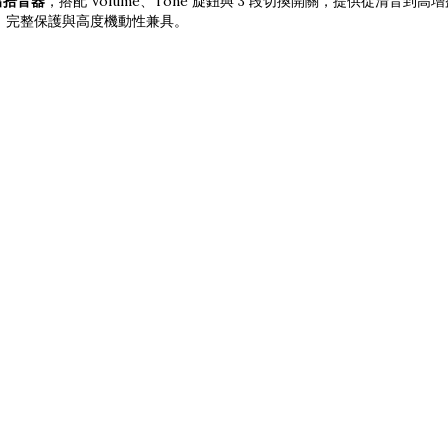
高輸出拾音器
，搭配 Volume、Tone 旋鈕與 3 段切換開關，提供從清音
計，完整保護與高度機動性兼具。