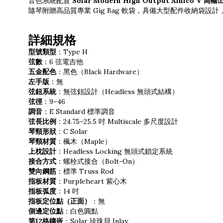
音色系統配置
Solar Modern High Output Alnico V 
隨琴附贈高品質專業 Gig Bag 軟袋，具備大型配件收納袋設
詳細規格
型號類型
：Type H
弦數
：6 弦電吉他
五金配色
：黑色（Black Hardware）
左手版
：無
弦鈕系統
：無弦鈕設計（Headless 無頭式結構）
弦徑
：9–46
調音
：E Standard 標準調音
弦長比例
：24.75–25.5 吋 Multiscale 多尺度設計
琴頸形狀
：C Solar
琴頸材質
：楓木（Maple）
上枕設計
：Headless Locking 無頭式鎖定系統
接合方式
：螺栓式接合（Bolt-On）
雙向鋼筋
：標準 Truss Rod
指板材質
：Purpleheart 紫心木
指板弧度
：14 吋
指板定位點（正面）
：無
側邊定位點
：白色圓點
第12格鑲嵌
：Solar 珍珠貝 Inlay