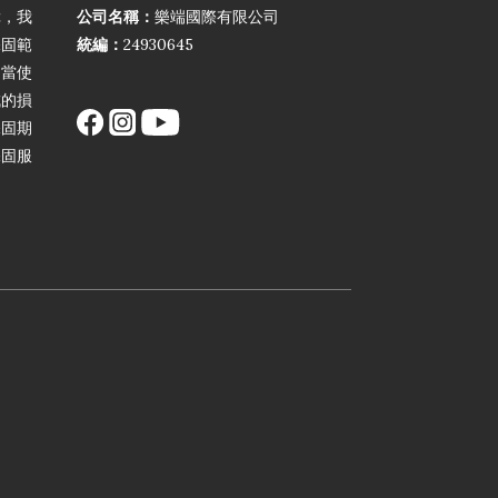
障，我
公司名稱：
樂端國際有限公司
保固範
統編：
24930645
不當使
成的損
保固期
保固服