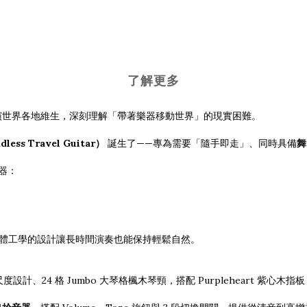
了解更多
演世界各地維生，深刻理解「帶著樂器移動世界」的現實困難。
ss Travel Guitar）
誕生了——專為需要「隨手即走」、同時具備
舞
樂器：
合人體工學的設計讓長時間演奏也能保持輕鬆自然。
cale 多尺度設計、24 格 Jumbo 大琴格楓木琴頸，搭配 Purplehear