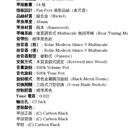
琴格數量
：24 格
指板設計
：Fan Fret 扇形品絲（多尺度）
品絲材質
：鎳合金（Nickel）
琴身厚度
：45mm
琴身材質
：椴木（Basswood）
琴橋系統
：後置調音式 Multiscale 無頭琴橋（Rear Tuning Mult
背帶扣
：標準黑色款
拾音器（前）
：Solar Modern Alnico V Multiscale
拾音器（後）
：Solar Modern Alnico V Multiscale
拾音器類型
：被動式（Passive）
安裝方式
：木質直鎖式固定（Screwed into Wood）
音量旋鈕
：500k Volume Pot
音色旋鈕
：500k Tone Pot
旋鈕樣式
：黑色金屬圓頂旋鈕（Black Metal Dome）
切換開關
：三段式刀型切換（3-way Blade Switch）
控制腔蓋
：標準黑色
Tone 電容
：0.022
輸出孔
：CJ Jack
塗裝顏色
：
琴頭正面：(C) Carbon Black
琴頭背側：(C) Carbon Black
琴頸：(C) Carbon Black