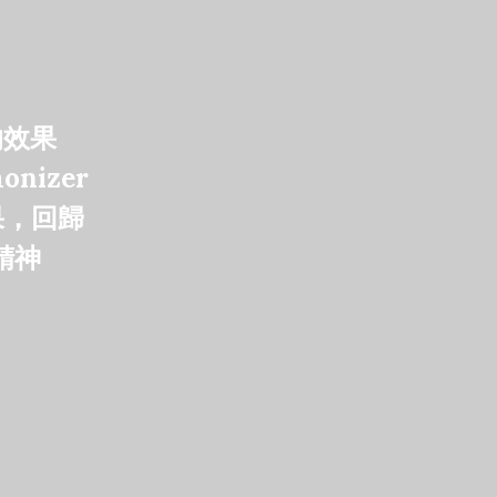
的效果
onizer
果，回歸
 精神