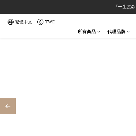
「一生弦命
「一生弦命
繁體中文
TWD
所有商品
代理品牌
「一生弦命