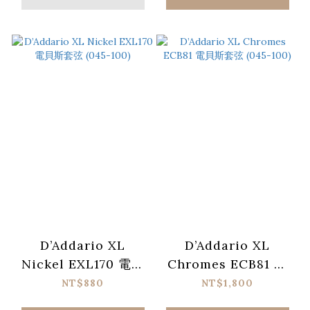
D’Addario XL
D’Addario XL
Nickel EXL170 電貝
Chromes ECB81 電
斯套弦 (045-100)
貝斯套弦 (045-100)
NT$880
NT$1,800