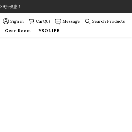
89折優惠！
89折優惠！
Sign in
Cart(0)
Message
Search Products
Gear Room
YSOLIFE
89折優惠！