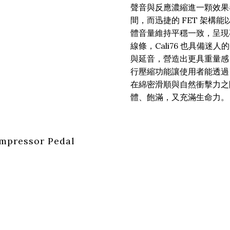
聲音與反應濃縮進一顆效果器
間，而迅捷的 FET 架構
體音量維持平穩一致，呈現
線條，Cali76 也具備
與延音，營造出更具重量感
行壓縮功能讓使用者能透過 
在綿密滑順與自然衝擊力之
體、飽滿，又充滿生命力。
ompressor Pedal