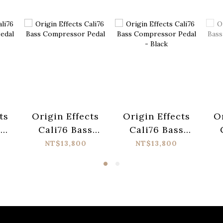
ts
Origin Effects
Origin Effects
O
T
Cali76 Bass
Cali76 Bass
r
Compressor
Compressor
NT$13,800
NT$13,800
ck
Pedal
Pedal - Black
Pe