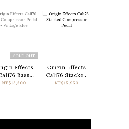
SOLD OUT
SOL
rigin Effects
Origin Effects
Origin Eff
Cali76 Bass
Cali76 Stacked
Cali76 Sta
Compressor
Compressor
Compres
NT$13,800
NT$15,950
NT$15,95
dal - Vintage
Pedal
Pedal - Bl
Blue