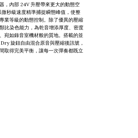
，內部 24V 升壓帶來更大的動態空
能以微秒級速度精準捕捉瞬態峰值，使整
專業等級的動態控制。除了優異的壓縮
迷人的類比染色能力，為乾音增添厚度、密度
、宛如錄音室機材般的質地。搭載的並
Dry 旋鈕自由混合原音與壓縮後訊號，
間取得完美平衡，讓每一次彈奏都既立