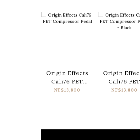
Origin Effects
Origin Effec
Cali76 FET
Cali76 FE
Compressor
Compresso
NT$13,800
NT$13,800
Pedal
Pedal - Bla