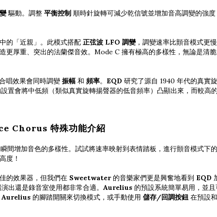
調變
驅動。調整
平衡控制
順時針旋轉可減少乾信號並增加音高調變的強度，
效果中的「近親」。此模式搭配
正弦波 LFO 調變
，調變速率比顫音模式更
造更厚重、突出的法蘭傑音效。Mode C 擁有極高的多樣性，無論是清
轉合唱效果會同時調變
振幅
和
頻率
。
EQD
研究了源自 1940 年代的真
的設置會將中低頻（類似真實旋轉揚聲器的低音頻率）凸顯出來，而較高
Voice Chorus 特殊功能介紹
瞬間增加音色的多樣性。試試將速率映射到表情踏板，進行顫音模式下的
高度！
佳的效果器，但我們在
Sweetwater
的音樂家們更是興奮地看到
EQD
場演出還是錄音室使用都非常合適。
Aurelius
的預設系統簡單易用，並且可
住
Aurelius
的腳踏開關來切換模式，或手動使用
儲存/回調按鈕
在預設和