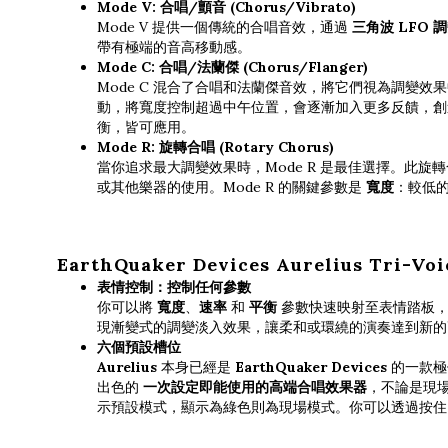
Mode V: 合唱/顫音 (Chorus/Vibrato)
Mode V 提供一個傳統的合唱音效，通過
三角波 LFO 
帶有極端的音高移動感。
Mode C: 合唱/法蘭傑 (Chorus/Flanger)
Mode C 混合了合唱和法蘭傑音效，將它們視為調變
動，將寬度控制超過中午位置，會逐漸加入更多反饋，創
衡，皆可應用。
Mode R: 旋轉合唱 (Rotary Chorus)
當你追求最大調變效果時，Mode R 是最佳選擇。此旋
或其他樂器的使用。Mode R 的關鍵參數是
寬度
：較低
EarthQuaker Devices Aurelius Tri-
表情控制：控制任何參數
你可以將
寬度
、
速率
和
平衡
參數快速映射至表情踏板，
現漸變式的調變淡入效果，讓柔和或環繞的演奏達到新的
六個預設槽位
Aurelius
本身已經是
EarthQuaker Devices
的一款極
出色的
一次設定即能使用的高端合唱效果器
，不論是現
示預設模式，顯示為綠色則為現場模式。你可以透過按