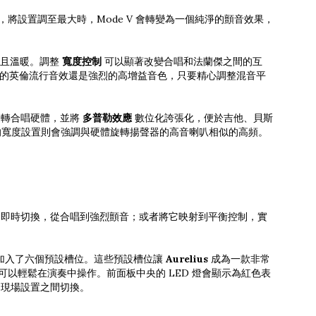
將設置調至最大時，Mode V 會轉變為一個純淨的顫音效果，
慢且溫暖。調整
寬度控制
可以顯著改變合唱和法蘭傑之間的互
脆的英倫流行音效還是強烈的高增益音色，只要精心調整混音平
實旋轉合唱硬體，並將
多普勒效應
數位化誇張化，便於吉他、貝斯
的寬度設置則會強調與硬體旋轉揚聲器的高音喇叭相似的高頻。
即時切換，從合唱到強烈顫音；或者將它映射到平衡控制，實
加入了六個預設槽位。這些預設槽位讓
Aurelius
成為一款非常
以輕鬆在演奏中操作。前面板中央的 LED 燈會顯示為紅色表
現場設置之間切換。