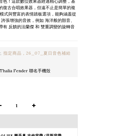
音色！這款數位效果器經過精心調整，基
的復古合唱效果器，但遠不止是簡單的複
供三種模式與豐富的表情踏板選項，能夠涵蓋從 
 誇張增強的音效，例如 海洋般的顫音、
有 反饋的法蘭傑 和 雙重調變的旋轉音
止
指定商品，26_07_夏日音色補給
halia Fender 聯名手機殼
SOLIFE 樂手巢 吉他背帶/貝斯背帶