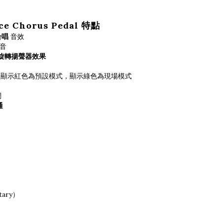
ice Chorus Pedal 特點
合唱
音效
音
旋轉揚聲器效果
顯示紅色為預設模式，顯示綠色為現場模式
調
通
ary）