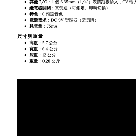
其他 I/O
：1 個 6.35mm（1/4"）表情踏板輸入，CV 輸
繼電器開關
：真旁通（可鎖定、即時切換）
特色
：6 預設音色
電源需求
：DC 9V 變壓器（需另購）
耗電量
：75mA
尺寸與重量
高度
：5.7 公分
寬度
：6.4 公分
深度
：12 公分
重量
：0.28 公斤