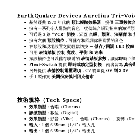
EarthQuaker Devices Aurelius Tri-Vo
基於經典 1970 年代的
類比腳踏效果器
，提供
三重數位
擁有一系列令人驚豔的音色，從傳統合唱到扭曲的海洋顫
可通過 3 路
“VCR” 切換
，涵蓋
合唱、顫音、法蘭傑
和
擁有六個
預設槽位
，可儲存和回調你最喜愛的音色
在預設和現場設置之間輕鬆切換 —
儲存/回調 LED 按鈕
可用
表情踏板
控制
寬度、平衡
和
速率
預設槽位也可以儲存映射的
表情踏板參數
，讓你即時回
Flexi-Switch
提供
即時或鎖定型切換
，兩者皆為
真旁
另外提供
表情控制電壓選項
，CV 範圍從
0V 到 3.3V
手工製作於
美國俄亥俄州阿克倫市
技術規格（Tech Specs）
效果類型
：合唱（Chorus）
訊號類型
：數位（Digital）
效果類型
：顫音（Vibe）、合唱（Chorus）、旋轉（Rot
輸入
：1 個 6.35mm（1/4"）輸入孔
輸出
：1 個 6.35mm（1/4"）輸出孔