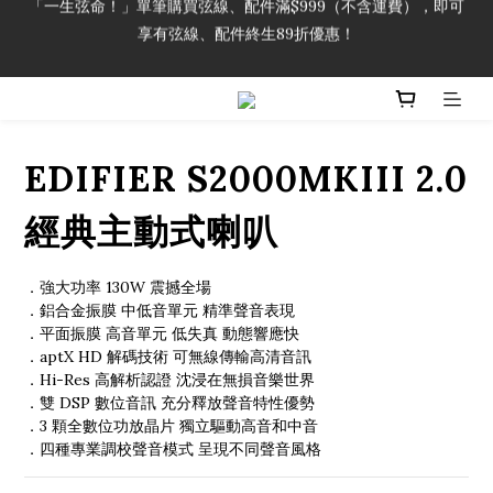
享有弦線、配件終生89折優惠！
「一生弦命！」單筆購買弦線、配件滿$999（不含運費），即可
享有弦線、配件終生89折優惠！
加入會員即領2000元購物金。 加入購物車查看更多折扣！
「一生弦命！」單筆購買弦線、配件滿$999（不含運費），即可
EDIFIER S2000MKIII 2.0
享有弦線、配件終生89折優惠！
經典主動式喇叭
．強大功率 130W 震撼全場
．鋁合金振膜 中低音單元 精準聲音表現
．平面振膜 高音單元 低失真 動態響應快
．aptX HD 解碼技術 可無線傳輸高清音訊
．Hi-Res 高解析認證 沈浸在無損音樂世界
．雙 DSP 數位音訊 充分釋放聲音特性優勢
．3 顆全數位功放晶片 獨立驅動高音和中音
．四種專業調校聲音模式 呈現不同聲音風格