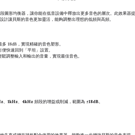
段圖形均衡器，讓你能在低音設備中釋放出更多音色的層次。此效果器
設計讓貝斯的音色更加靈活，能夠調整出理想的低頻與高頻。
 18dB，實現精確的音色塑形。
方便快速回到「平坦」設置。
輕鬆調整輸入和輸出的音量，實現最佳音色。
Hz
、
1kHz
、
4kHz
頻段的增益或削減，範圍為
±18dB
。