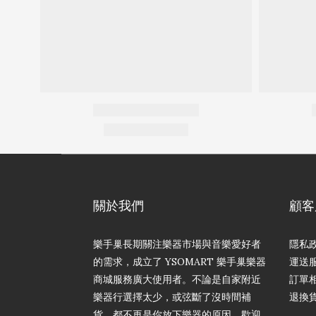
關於我們
顧客
樂手巢長期關注樂器市場與音樂愛好者
隱私
的需求，成立了 YSOMART 樂手巢樂器
運送
商城服務廣大使用者。不論是自家附近
訂單
樂器行選擇太少，或弦斷了沒時間補
退換
貨，都不再是你放下樂器的原因。歡迎