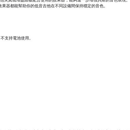
款極適合與其他失真或增益踏板配合使用的效果器，能夠進一步增強貝斯的音色表現。
效果器都能幫助你的低音吉他在不同設備間保持穩定的音色。
，不支持電池使用。
）