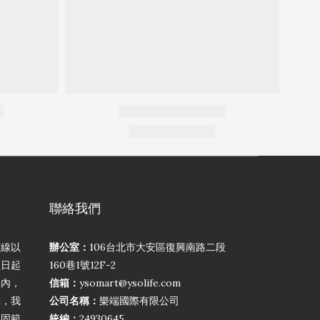
聯絡我們
弦線以
辦公室：
106台北市大安區復興南路二段
買日起
160巷1號12F-2
期內，
信箱：
ysomart@ysolife.com
障，我
公司名稱：
樂端國際有限公司
保固範
統編：
24930645