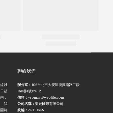
聯絡我們
弦線以
辦公室：
106台北市大安區復興南路二段
買日起
160巷1號12F-2
期內，
信箱：
ysomart@ysolife.com
障，我
公司名稱：
樂端國際有限公司
保固範
統編：
24930645