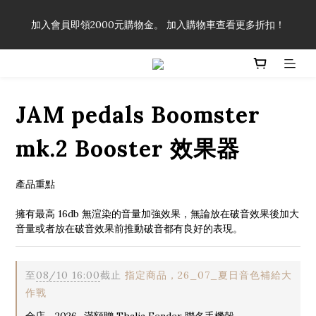
「一生弦命！」單筆購買弦線、配件滿$999（不含運費），即可
加入會員即領2000元購物金。 加入購物車查看更多折扣！
享有弦線、配件終生89折優惠！
「一生弦命！」單筆購買弦線、配件滿$999（不含運費），即可
享有弦線、配件終生89折優惠！
JAM pedals Boomster
mk.2 Booster 效果器
產品重點
擁有最高 16db 無渲染的音量加強效果，無論放在破音效果後加大
音量或者放在破音效果前推動破音都有良好的表現。
至
08/10 16:00
截止
指定商品，26_07_夏日音色補給大
作戰
全店，2026_滿額贈 Thalia Fender 聯名手機殼