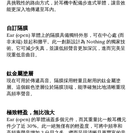
具挑戰性的路由方式，於耳機中配備步進式單體，讓音效
能更深入地傳遞至耳內。
自訂隔膜
Ear (open) 單體上的隔膜具備獨特外形，可在中心處 (而
非末端) 鼓起和攤平。此一創新設計為 Nothing 的獨家技
術。它可減少失真，並讓低頻聲音更加深沉，進而完美呈
現重低音曲目。
鈦金屬塗層
現在可用於傳遞高音。隔膜採用輕量且耐用的鈦金屬塗
層。這個銀色塗層位於隔膜頂端，能準確無比地清晰重現
高頻率聲音。
極致輕盈，無比強大
Ear (open) 的單體涵蓋多個元件，而其重量比一般耳機元
件少了近 30%。此一絕無僅有的輕盈度，可將中頻率和
高頻率聲音增加 3 分貝之多，繼而呈現清晰且更豐富的音