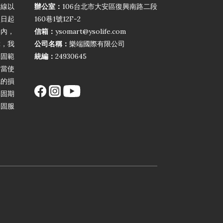
弦線以
辦公室：
106台北市大安區復興南路二段
買日起
160巷1號12F-2
期內，
信箱：
ysomart@ysolife.com
障，我
公司名稱：
樂端國際有限公司
保固範
統編：
24930645
不當使
成的損
保固期
保固服