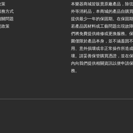
政策
本樂器商城皆販賣原廠產品，除
服務方式
外等消耗品，本商城的產品自購
相關問題
提供最少一年的保固期。在保固
貨政策
若產品因材料或工藝問題出現故
們將免費提供維修或更換服務。
圍僅限於產品本身，並不涵蓋因
用、意外損壞或非正常操作所造
壞。請妥善保管購買憑證，並在
內向我們提供相關資訊以便申請
務。