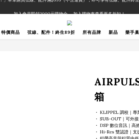
！」單筆購買弦線、配件滿$999（不含運費），即可享有弦線、配件終生
加入會員即領2000元購物金。 加入購物車查看更多折扣！
！」單筆購買弦線、配件滿$999（不含運費），即可享有弦線、配件終生
特價商品
弦線、配件！終生89折
所有品牌
新品
樂手
AIRPUL
箱
・ KLIPPEL 調校
・ SUB-OUT｜可外
・ DSP 數位音訊｜
・ Hi-Res 雙認證｜支
・ 鋁帶高音與鋁質中