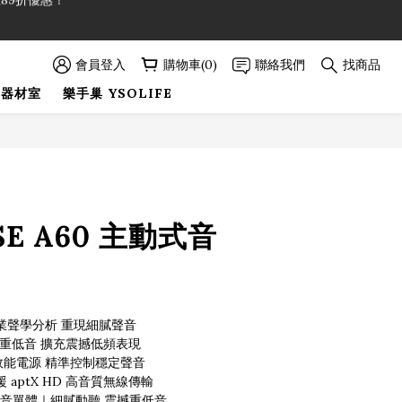
89折優惠！
89折優惠！
會員登入
購物車(0)
聯絡我們
找商品
巢器材室
樂手巢 YSOLIFE
立即購買
SE A60 主動式音
｜專業聲學分析 重現細膩聲音
接重低音 擴充震撼低頻表現
高效能電源 精準控制穩定聲音
援 aptX HD 高音質無線傳輸
低音單體｜細膩動聽 震撼重低音