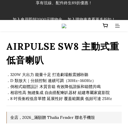
「一生弦命！」單筆購買弦線、配件滿$999（不含運費），即可
享有弦線、配件終生89折優惠！
加入會員即領2000元購物金。 加入購物車查看更多折扣！
「一生弦命！」單筆購買弦線、配件滿$999（不含運費），即可
享有弦線、配件終生89折優惠！
AIRPULSE SW8 主動式重
低音喇叭
．320W 大出力 能量十足 打造劇場般震撼聆聽
．D 類放大｜分頻控制 連續可調（30Hz~160Hz）
．倒相式箱體設計 木質音箱 有效降低諧振和箱體共鳴
．相容性高 無縫集成 自由搭配喇叭器材 組建專屬家庭影院
．8 吋長衝程低音單體 延展性好 覆蓋範圍廣 低頻可達 25Hz
全店，2026_滿額贈 Thalia Fender 聯名手機殼