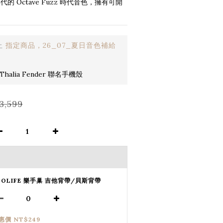
的 Octave Fuzz 時代音色，擁有可開
。
止
指定商品，26_07_夏日音色補給
halia Fender 聯名手機殼
3,599
SOLIFE 樂手巢 吉他背帶/貝斯背帶
惠價 NT$249