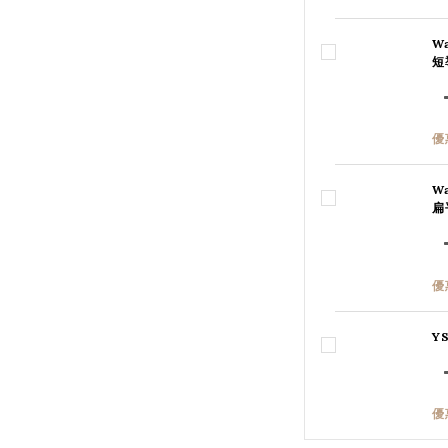
W
短
優
W
扁
優
Y
優