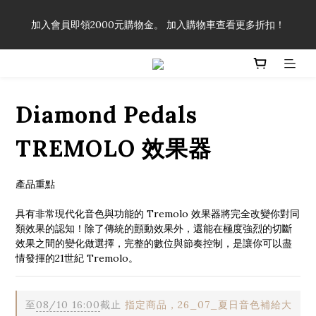
「一生弦命！」單筆購買弦線、配件滿$999（不含運費），即可
加入會員即領2000元購物金。 加入購物車查看更多折扣！
享有弦線、配件終生89折優惠！
「一生弦命！」單筆購買弦線、配件滿$999（不含運費），即可
享有弦線、配件終生89折優惠！
Diamond Pedals
TREMOLO 效果器
產品重點
具有非常現代化音色與功能的 Tremolo 效果器將完全改變你對同
類效果的認知！除了傳統的顫動效果外，還能在極度強烈的切斷
效果之間的變化做選擇，完整的數位與節奏控制，是讓你可以盡
情發揮的21世紀 Tremolo。
至
08/10 16:00
截止
指定商品，26_07_夏日音色補給大