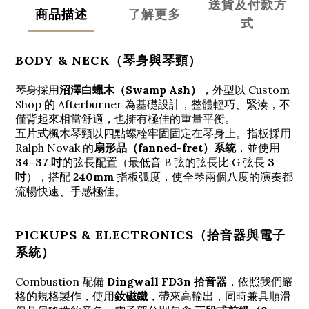
送貨及付款方
商品描述
了解更多
式
BODY & NECK（琴身與琴頸）
琴身採用
沼澤白蠟木（Swamp Ash）
，外型以 Custom
Shop 的 Afterburner 為基礎設計，整體輕巧、緊湊，不
僅背起來相當舒適，也擁有極佳的重量平衡。
五片式楓木琴頸以四點螺栓牢固固定在琴身上。指板採用
Ralph Novak 的
扇形品（fanned-fret）系統
，並使用
34–37 吋
的弦長配置（最低音 B 弦的弦長比 G 弦長
3
吋
），搭配
240mm
指板弧度，使全琴兩個八度的演奏都
流暢快速、手感極佳。
PICKUPS & ELECTRONICS（拾音器與電子
系統）
Combustion 配備
Dingwall FD3n 拾音器
，依照我們嚴
格的規格製作，使用
釹磁鐵
，帶來高輸出，同時兼具順滑