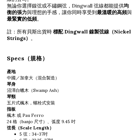
無論你選擇鎳弦或不鏽鋼弦，Dingwall 弦線都能提供
均
衡的張力
與理想的手感，讓你同時享受到
最溫暖的高頻
與
最緊實的低頻
。
註：所有貝斯出貨時
標配 Dingwall 鎳製弦線（Nickel
Strings）
。
Specs（規格）
產地
中國／加拿大（混合製造）
琴身
沼澤白蠟木（Swamp Ash）
琴頸
五片式楓木，螺栓式安裝
指板
楓木 或 Pau Ferro
24 格（banjo 尺寸）、弧度 9.45 吋
弦長（Scale Length）
5 弦：34–37吋