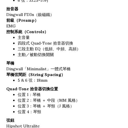
6 弦：33.25–37吋
拾音器
Dingwall FD3n（釹磁鐵）
前級（Preamp）
EMG
控制系統（Controls）
主音量
四段式 Quad-Tone 拾音器切換
三段主動 EQ（低頻、中頻、高頻）
主動／被動切換開關
琴橋
Dingwall「Minimalist」一體式琴橋
琴橋弦間距（String Spacing）
5 & 6 弦：18mm
Quad-Tone 拾音器切換位置
位置 1：琴橋
位置 2：琴橋 ＋ 中段（MM 風格）
位置 3：琴橋 ＋ 琴頸（J 風格）
位置 4：琴頸
弦鈕
Hipshot Ultralite