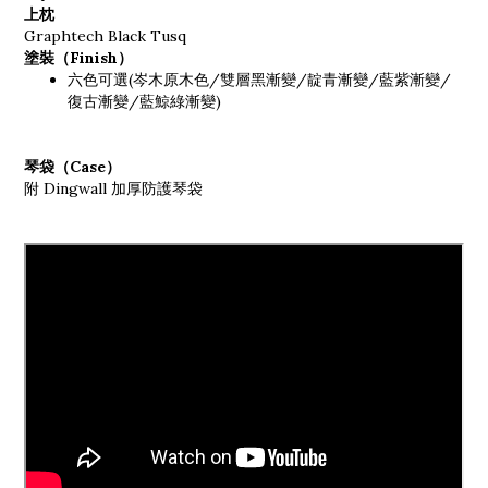
上枕
Graphtech Black Tusq
塗裝（Finish）
六色可選(岑木原木色/雙層黑漸變/靛青漸變/藍紫漸變/
復古漸變/藍鯨綠漸變)
琴袋（Case）
附 Dingwall 加厚防護琴袋