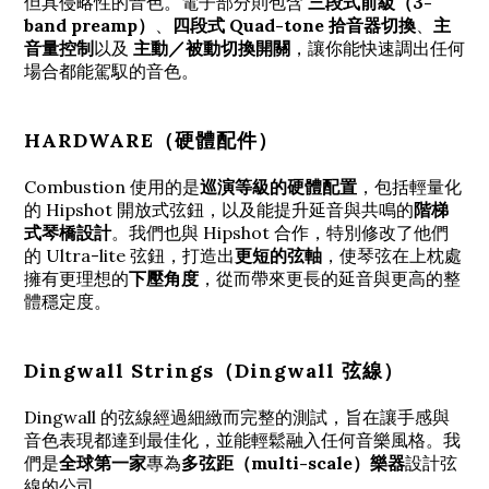
但具侵略性的音色。電子部分則包含
三段式前級（3-
band preamp）
、
四段式 Quad-tone 拾音器切換
、
主
音量控制
以及
主動／被動切換開關
，讓你能快速調出任何
場合都能駕馭的音色。
HARDWARE（硬體配件）
Combustion 使用的是
巡演等級的硬體配置
，包括輕量化
的 Hipshot 開放式弦鈕，以及能提升延音與共鳴的
階梯
式琴橋設計
。我們也與 Hipshot 合作，特別修改了他們
的 Ultra-lite 弦鈕，打造出
更短的弦軸
，使琴弦在上枕處
擁有更理想的
下壓角度
，從而帶來更長的延音與更高的整
體穩定度。
Dingwall Strings（Dingwall 弦線）
Dingwall 的弦線經過細緻而完整的測試，旨在讓手感與
音色表現都達到最佳化，並能輕鬆融入任何音樂風格。我
們是
全球第一家
專為
多弦距（multi-scale）樂器
設計弦
線的公司。