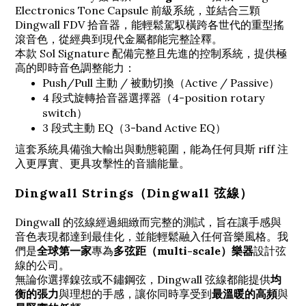
Electronics
Tone Capsule 前級系統，並結合三顆
Dingwall
FDV 拾音器，能輕鬆駕馭橫跨各世代的重型搖
滾音色，從經典到現代金屬都能完整詮釋。
本款 Sol Signature 配備完整且先進的控制系統，提供極
高的即時音色調整能力：
Push/Pull 主動 / 被動切換（Active / Passive）
4 段式旋轉拾音器選擇器（4-position rotary
switch）
3 段式主動 EQ（3-band Active EQ）
這套系統具備強大輸出與動態範圍，能為任何貝斯 riff 注
入更厚實、更具攻擊性的音牆能量。
Dingwall Strings（Dingwall 弦線）
Dingwall 的弦線經過細緻而完整的測試，旨在讓手感與
音色表現都達到最佳化，並能輕鬆融入任何音樂風格。我
們是
全球第一家
專為
多弦距（multi-scale）樂器
設計弦
線的公司。
無論你選擇鎳弦或不鏽鋼弦，Dingwall 弦線都能提供
均
衡的張力
與理想的手感，讓你同時享受到
最溫暖的高頻
與