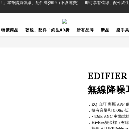
！」單筆購買弦線、配件滿$999（不含運費），即可享有弦線、配件終生
加入會員即領2000元購物金。 加入購物車查看更多折扣！
！」單筆購買弦線、配件滿$999（不含運費），即可享有弦線、配件終生
特價商品
弦線、配件！終生89折
所有品牌
新品
樂手
EDIFIER
無線降噪
．EQ 自訂 專屬 APP
．擁有音樂和 0.08s
．-43dB ANC 主
．Hi-Res雙金標（
．採用 AI DEEP-Neu