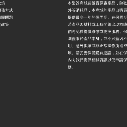
政策
本樂器商城皆販賣原廠產品，除
服務方式
外等消耗品，本商城的產品自購
相關問題
提供最少一年的保固期。在保固
貨政策
若產品因材料或工藝問題出現故
們將免費提供維修或更換服務。
圍僅限於產品本身，並不涵蓋因
用、意外損壞或非正常操作所造
壞。請妥善保管購買憑證，並在
內向我們提供相關資訊以便申請
務。