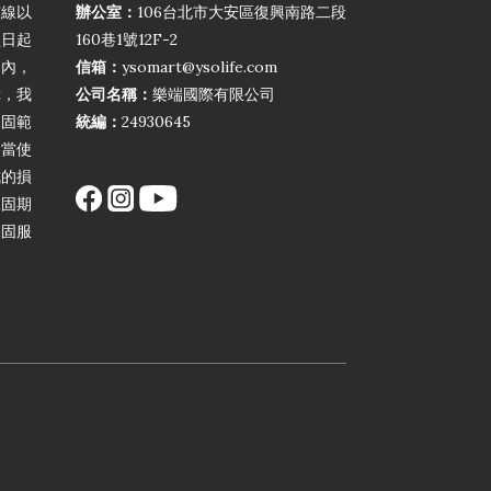
弦線以
辦公室：
106台北市大安區復興南路二段
買日起
160巷1號12F-2
期內，
信箱：
ysomart@ysolife.com
障，我
公司名稱：
樂端國際有限公司
保固範
統編：
24930645
不當使
成的損
保固期
保固服