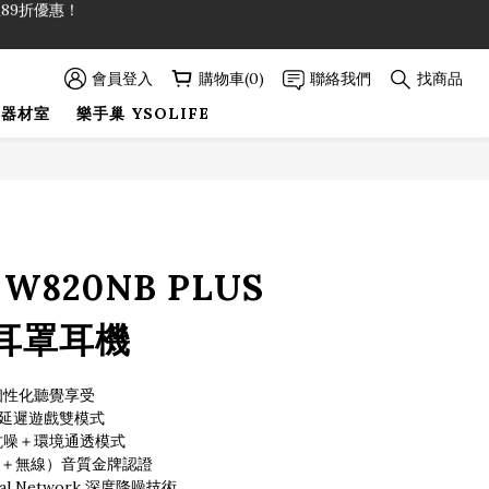
89折優惠！
會員登入
購物車(0)
聯絡我們
找商品
89折優惠！
巢器材室
樂手巢 YSOLIFE
立即購買
 W820NB PLUS
耳罩耳機
 個性化聽覺享受
 低延遲遊戲雙模式
動式抗噪＋環境通透模式
有線＋無線）音質金牌認證
ral Network 深度降噪技術