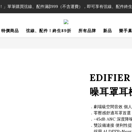
！」單筆購買弦線、配件滿$999（不含運費），即可享有弦線、配件終生
！」單筆購買弦線、配件滿$999（不含運費），即可享有弦線、配件終生
加入會員即領2000元購物金。 加入購物車查看更多折扣！
特價商品
弦線、配件！終生89折
所有品牌
新品
樂手
！」單筆購買弦線、配件滿$999（不含運費），即可享有弦線、配件終生
EDIFIE
噪耳罩耳
．劇場級空間音效 個
．零壓感舒適耳罩首選
．-45dB ANC 深
．雙設備連接 便利性提
．採用 AI DEEP-Neu