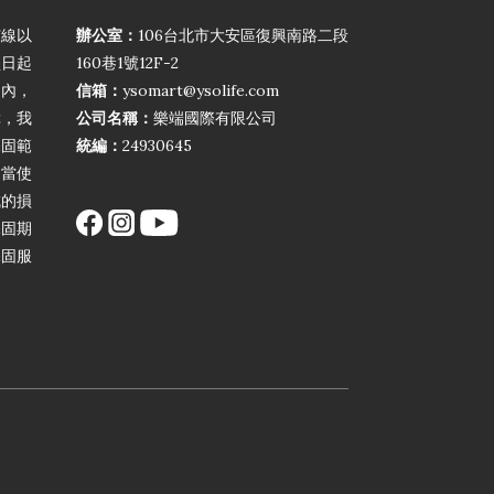
弦線以
辦公室：
106台北市大安區復興南路二段
買日起
160巷1號12F-2
期內，
信箱：
ysomart@ysolife.com
障，我
公司名稱：
樂端國際有限公司
保固範
統編：
24930645
不當使
成的損
保固期
保固服