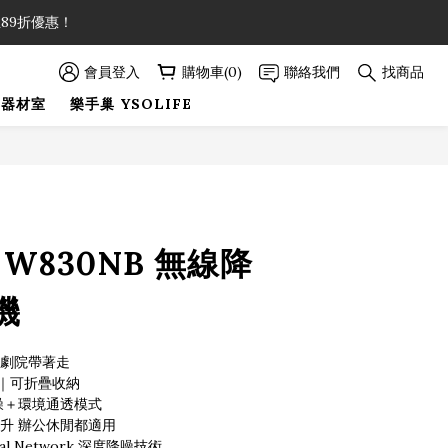
89折優惠！
89折優惠！
會員登入
購物車(0)
聯絡我們
找商品
巢器材室
樂手巢 YSOLIFE
89折優惠！
立即購買
R W830NB 無線降
機
人劇院帶著走
｜可折疊收納
度降噪＋環境通透模式
升 辦公休閒都適用
ral Network 深度降噪技術