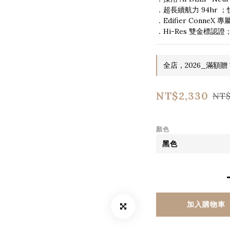
．超長續航力 94hr ；快
．Edifier ConneX
．Hi-Res 雙金標認證
全店，2026_滿額贈 T
NT$2,330
NT$
顏色
加入購物車