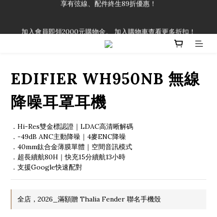
「一生弦命！」單筆購買弦線、配件滿$999（不含運費），即可
享有弦線、配件終生89折優惠！
加入會員即領2000元購物金。 加入購物車查看更多折扣！
「一生弦命！」單筆購買弦線、配件滿$999（不含運費），即可
享有弦線、配件終生89折優惠！
EDIFIER WH950NB 無線
降噪耳罩耳機
．Hi-Res雙金標認證｜LDAC高清晰解碼
．-49dB ANC主動降噪｜4麥ENC降噪
．40mm鈦合金薄膜單體｜空間音訊模式
．超長續航80H｜快充15分續航13小時
．支援Google快速配對
全店，2026_滿額贈 Thalia Fender 聯名手機殼