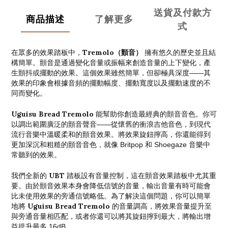
送貨及付款方
商品描述
了解更多
式
Tremolo（顫音）
在眾多的效果踏板中，
擁有悠久的歷史並且結
構簡單。顫音是通過變化音量或振幅來創造音量的上下變化，產
生顫抖或擺動的效果。這個效果雖然簡單，但卻極具深度——其
效果的印象會根據音頻的擺動幅度、擺動寬度以及擺動速度的不
同而變化。
Uguisu Bread Tremolo
能幫助你創造最經典的顫音音色。你可
以調出範圍廣泛的顫音聲音——從懷舊的衝浪吉他音色，到現代
流行音樂中溫暖柔和的顫音效果。將效果旋鈕擰高，你還能得到
更加深沉和粗糙的顫音音色，就像 Britpop 和 Shoegaze 音樂中
常聽到的效果。
UBT
我們全新的
踏板設有音量控制，這在顫音效果踏板中尤其重
要。由於顫音效果本身會降低信號的音量，輸出音量有時可能會
比未使用效果的旁通信號略低。為了解決這個問題，你可以簡單
Uguisu Bread Tremolo
地將
的音量調高，將效果音量提升至
與旁通音量相匹配，或者你還可以將其旋鈕擰到最大，將輸出增
益提升最多 16dB。