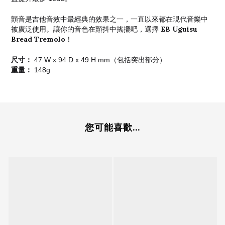
顫音是吉他音效中最經典的效果之一，一直以來都在現代音樂中
EB Uguisu
被廣泛使用。讓你的音色在顫抖中搖擺吧，選擇
Bread Tremolo
！
尺寸：
47 W x 94 D x 49 H mm（包括突出部分）
重量：
148g
您可能喜歡...