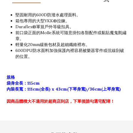
堅固耐用的600D防潑水處理面料。
箱包專用的大型YKK®拉鍊。
Duraflex®軍規戶外等級扣具。
前口袋正面的Molle系統可隨意掛扣各類配件或黏貼魔鬼氈繡
章。
輕量化20mm緩衝包材及超細纖維裡布。
600DPU防水面料加強保護內裡容易被樂器零件或弦線刮破
的位置。
規格
袋身全長：115cm
內裝長寬：111cm(全長) x 43cm(下琴身寬)/36cm(上琴身寬)
因商品體積大不適用於超商店到店，
下單後請勾選宅配唷！