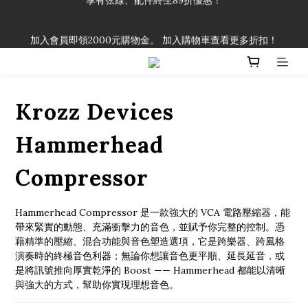
「一生弦命！」單筆購買弦線、配件滿$999（不含運費），即可
加入會員即領2000元購物金。 加入購物車查看更多折扣！
享有弦線、配件終生89折優惠！
「一生弦命！」單筆購買弦線、配件滿$999（不含運費），即可
享有弦線、配件終生89折優惠！
Krozz Devices
Hammerhead
Compressor
Hammerhead Compressor 是一款強大的 VCA 電路壓縮器，能
帶來緊實的動態、充滿衝擊力的音色，並賦予你完整的控制。憑
藉精準的壓縮、混合功能與音色塑造選項，它是跨樂器、跨風格
演奏時的終極音色利器；無論你想讓音色更平順、延長延音，或
是將訊號推向厚實乾淨的 Boost —— Hammerhead 都能以清晰
與強大的方式，幫助你實現理想音色。