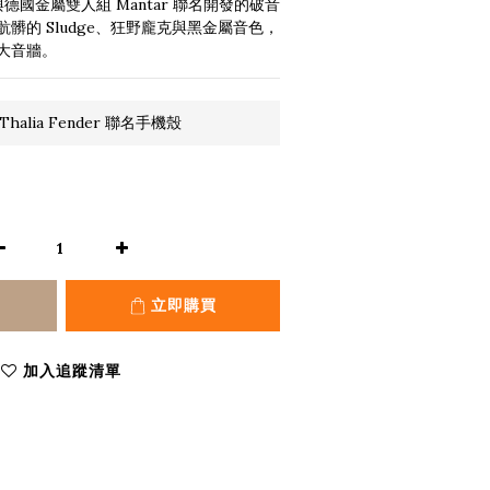
es 是與德國金屬雙人組 Mantar 聯名開發的破音
髒的 Sludge、狂野龐克與黑金屬音色，
大音牆。
halia Fender 聯名手機殼
立即購買
加入追蹤清單