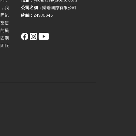
期內，
信箱：
ysomart@ysolife.com
障，我
公司名稱：
樂端國際有限公司
保固範
統編：
24930645
不當使
成的損
保固期
保固服