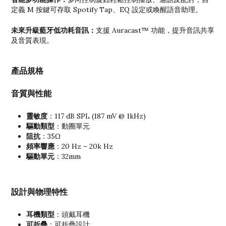
定義 M 按鍵可存取 Spotify Tap、EQ 設定或喚醒語音助理。
未來升級藍牙低功耗音訊：
支援 Auracast™ 功能，提升音訊共享
及音質表現。
產品規格
音質與性能
靈敏度
：117 dB SPL (187 mV @ 1kHz)
驅動類型
：動圈單元
阻抗
：35Ω
頻率響應
：20 Hz – 20k Hz
驅動單元
：32mm
設計與物理特性
耳機類型
：頭戴耳機
可折疊
：可折疊設計