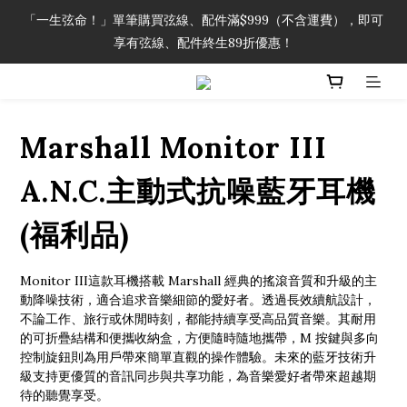
「一生弦命！」單筆購買弦線、配件滿$999（不含運費），即可
「一生弦命！」單筆購買弦線、配件滿$999（不含運費），即可
享有弦線、配件終生89折優惠！
享有弦線、配件終生89折優惠！
加入會員即領2000元購物金。 加入購物車查看更多折扣！
Marshall Monitor III
「一生弦命！」單筆購買弦線、配件滿$999（不含運費），即可
享有弦線、配件終生89折優惠！
A.N.C.主動式抗噪藍牙耳機
(福利品)
Monitor III這款耳機搭載 Marshall 經典的搖滾音質和升級的主
動降噪技術，適合追求音樂細節的愛好者。透過長效續航設計，
不論工作、旅行或休閒時刻，都能持續享受高品質音樂。其耐用
的可折疊結構和便攜收納盒，方便隨時隨地攜帶，M 按鍵與多向
控制旋鈕則為用戶帶來簡單直觀的操作體驗。未來的藍牙技術升
級支持更優質的音訊同步與共享功能，為音樂愛好者帶來超越期
待的聽覺享受。