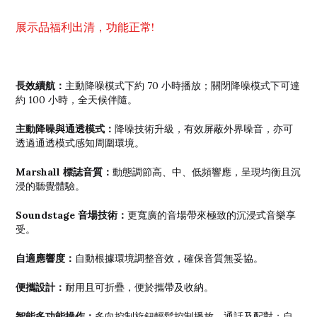
展示品福利出清，功能正常!
長效續航：
主動降噪模式下約 70 小時播放；關閉降噪模式下可達
約 100 小時，全天候伴隨。
主動降噪與通透模式：
降噪技術升級，有效屏蔽外界噪音，亦可
透過通透模式感知周圍環境。
Marshall 標誌音質：
動態調節高、中、低頻響應，呈現均衡且沉
浸的聽覺體驗。
Soundstage 音場技術：
更寬廣的音場帶來極致的沉浸式音樂享
受。
自適應響度：
自動根據環境調整音效，確保音質無妥協。
便攜設計：
耐用且可折疊，便於攜帶及收納。
智能多功能操作：
多向控制旋鈕輕鬆控制播放、通話及配對；自