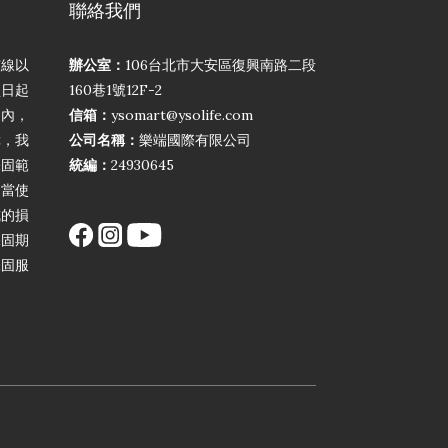
聯絡我們
弦線以
辦公室：
106台北市大安區復興南路二段
買日起
160巷1號12F-2
期內，
信箱：
ysomart@ysolife.com
障，我
公司名稱：
樂端國際有限公司
保固範
統編：
24930645
不當使
成的損
保固期
保固服