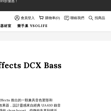
89折優惠！
89折優惠！
會員登入
購物車(0)
聯絡我們
找商品
巢器材室
樂手巢 YSOLIFE
立即購買
ffects DCX Bass
in Effects 推出的一顆兼具音色塑形和 
t 的效果器，設計靈感來自經典 UA 610 錄音
 clean boost、些微的失真到接近 